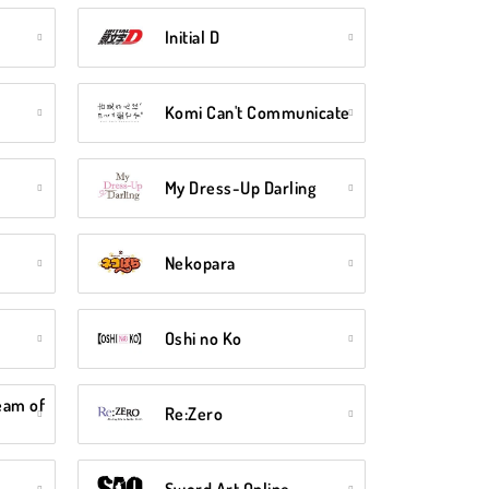
Initial D
Komi Can't Communicate
My Dress-Up Darling
Nekopara
Oshi no Ko
eam of
Re:Zero