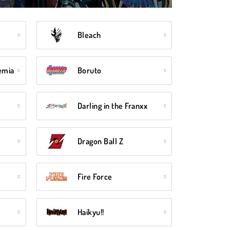
Bleach
emia
Boruto
Darling in the Franxx
Dragon Ball Z
Fire Force
Haikyu!!