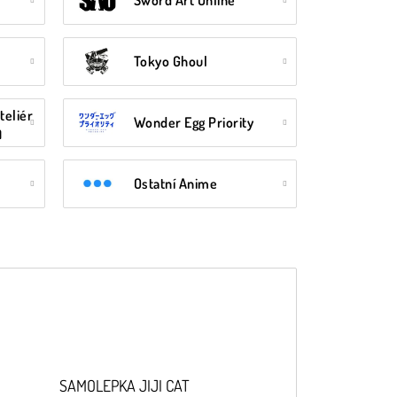
Sword Art Online
Tokyo Ghoul
teliér
Wonder Egg Priority
)
Ostatní Anime
SAMOLEPKA JIJI CAT