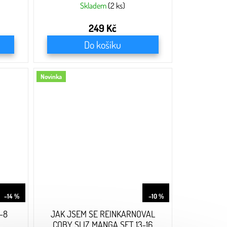
Skladem
(2 ks)
249 Kč
Do košíku
Novinka
999 Kč
999 Kč
–14 %
–10 %
-8
JAK JSEM SE REINKARNOVAL
COBY SLIZ MANGA SET 13-16