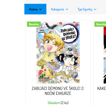
Anime
Kategorie
Typ figurky
V
Novinka
Novink
ý
p
i
s
p
r
o
d
u
k
t
ů
ZABIJÁCI DÉMONŮ VE ŠKOLE! 2:
KAKE
NOČNÍ EXKURZE
Skladem
(2 ks)