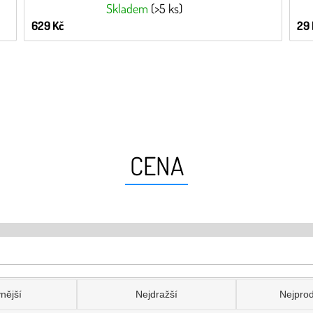
Skladem
(>5 ks)
629 Kč
29 
CENA
nější
Nejdražší
Nejpro