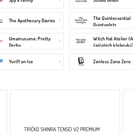
Spy x Family
Studio Ghibli
The Quintessential
The Apothecary Diaries
Quintuplets
Umamusume: Pretty
Witch Hat Atelier (A
Derby
špičatých klobouků
Yuri!!! on Ice
Zenless Zone Zero
TRIČKO SHINRA TENSEI V2 PREMIUM