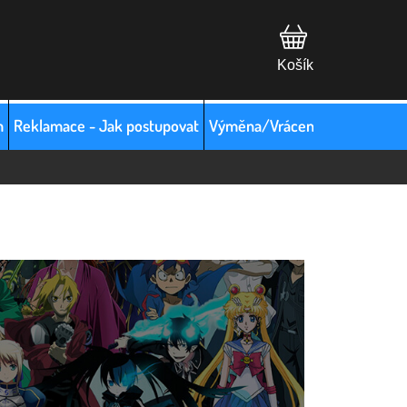
m
Reklamace - Jak postupovat
Výměna/Vrácení zboží
Hodno