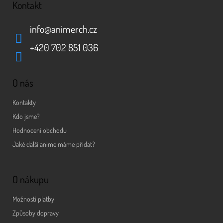
Kontakt
info
@
animerch.cz
+420 702 851 036
O nás
Kontakty
Kdo jsme?
Hodnocení obchodu
Jaké další anime máme přidat?
O nákupu
Možnosti platby
Způsoby dopravy