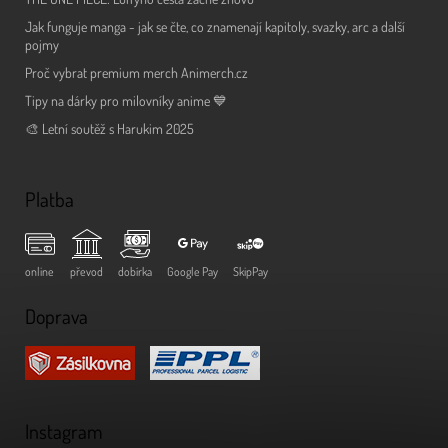
Jak funguje manga - jak se čte, co znamenají kapitoly, svazky, arc a další
pojmy
Proč vybrat premium merch Animerch.cz
Tipy na dárky pro milovníky anime 💙
🎨 Letní soutěž s Harukim 2025
Platba
online
převod
dobírka
Google Pay
SkipPay
Doprava
Instagram