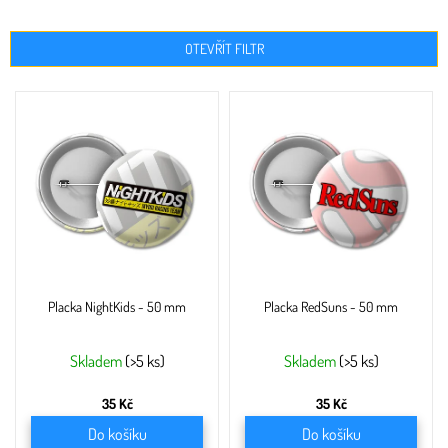
OTEVŘÍT FILTR
V
ý
p
i
s
p
r
o
d
u
Placka NightKids - 50 mm
Placka RedSuns - 50 mm
k
t
ů
Skladem
(>5 ks)
Skladem
(>5 ks)
35 Kč
35 Kč
Do košíku
Do košíku