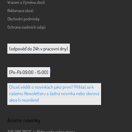
Vrácení a Výměna zboží
Reklamace zboží
Obchodní podmínky
Ochrana osobních údajů
info@animerch.cz
(odpověď do 24h v pracovní dny)
+420 702 851 036
(Po-Pá 09:00 - 15:00)
Chceš vědět o novinkách jako první? Přihlaš se k
našemu Newsletteru a žádná novinka nebo slevová
akce ti neunikne!
Anime novinky
THE ONE PIECE: Luffyho cesta začne znovu