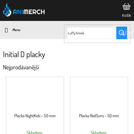
Přejít
na
obsah
HLEDAT
Initial D placky
Nejprodávanější
Placka NightKids - 50 mm
Placka RedSuns - 50 mm
Skladem
Skladem