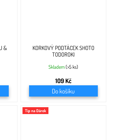
U &
KORKOVÝ PODTÁCEK SHOTO
TODOROKI
Skladem
(>5 ks)
109 Kč
Do košíku
Tip na Dárek