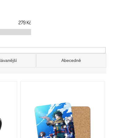
279
Kč
dávanější
Abecedně