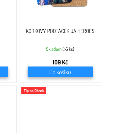
KORKOVÝ PODTÁCEK UA HEROES
Skladem
(>5 ks)
109 Kč
Do košíku
Tip na Dárek