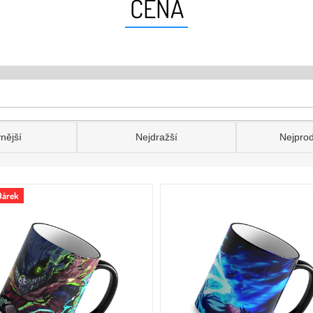
CENA
nější
Nejdražší
Nejpro
Dárek