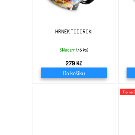
u
k
t
ů
HRNEK TODOROKI
Skladem
(>5 ks)
279 Kč
Do košíku
Tip na 