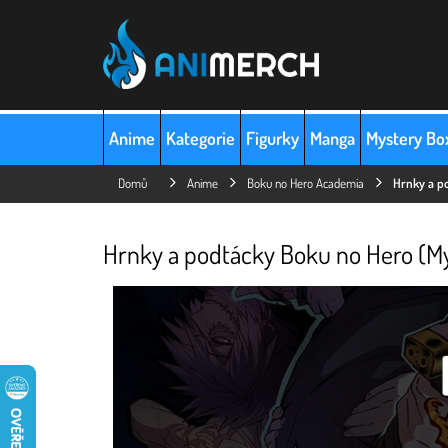
Přejít
na
obsah
Anime
Kategorie
Figurky
Manga
Mystery Bo
Domů
Anime
Boku no Hero Academia
Hrnky a p
Hrnky a podtácky Boku no Hero (M