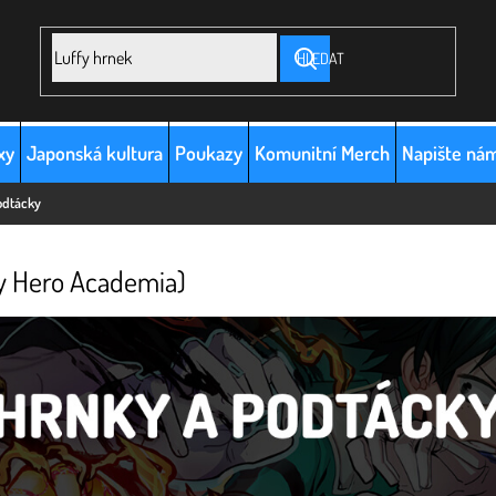
HLEDAT
xy
Japonská kultura
Poukazy
Komunitní Merch
Napište ná
odtácky
y Hero Academia)