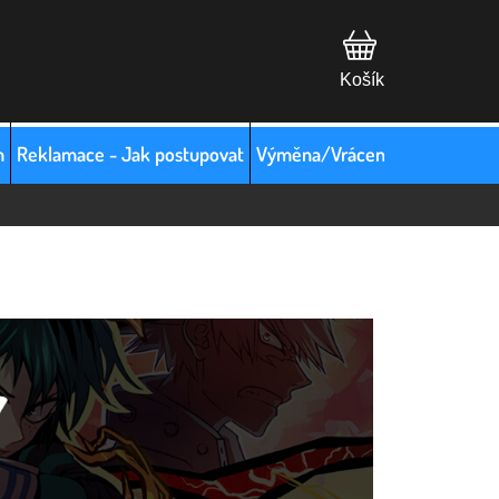
m
Reklamace - Jak postupovat
Výměna/Vrácení zboží
Hodno