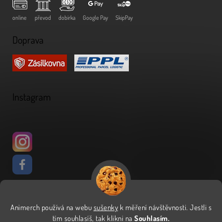
online
převod
dobírka
Google Pay
SkipPay
Doprava
Instagram
Animerch používá na webu
sušenky
k měření návštěvnosti
.
Jestli s
Vytvořil Shoptet
tím souhlasíš, tak klikni na
Souhlasím.