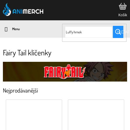
Přejít
na
obsah
HLEDAT
Fairy Tail klíčenky
Nejprodávanější