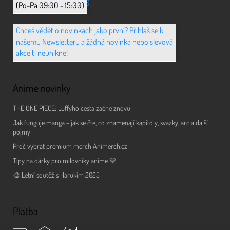
+420 702 851 036
(Po-Pá 09:00 - 15:00)
Chceš vědět o novinkách jako první? Přihlaš se k
našemu Newsletteru a žádná novinka nebo slevová
akce ti neunikne!
Anime novinky
THE ONE PIECE: Luffyho cesta začne znovu
Jak funguje manga - jak se čte, co znamenají kapitoly, svazky, arc a další
pojmy
Proč vybrat premium merch Animerch.cz
Tipy na dárky pro milovníky anime 💙
🎨 Letní soutěž s Harukim 2025
Platba