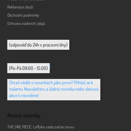
Reklamace zboží
Obchodní podmínky
Ochrana osobních údajů
info@animerch.cz
(odpověď do 24h v pracovní dny)
+420 702 851 036
(Po-Pá 09:00 - 15:00)
Chceš vědět o novinkách jako první? Přihlaš se k
našemu Newsletteru a žádná novinka nebo slevová
akce ti neunikne!
Anime novinky
THE ONE PIECE: Luffyho cesta začne znovu