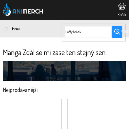
Přejít
na
obsah
HLEDAT
Manga Zdál se mi zase ten stejný sen
Nejprodávanější