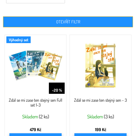
OTEVŘÍT FILTR
V
Výhodný set
ý
p
i
s
p
r
o
599 Kč
d
–20 %
u
Zdál se mi zase ten stejný sen Full
Zdál se mi zase ten stejný sen - 3
k
set 1-3
t
ů
Skladem
(2 ks)
Skladem
(3 ks)
479 Kč
199 Kč