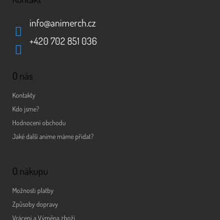
info
@
animerch.cz
+420 702 851 036
O nás
Kontakty
Kdo jsme?
Hodnocení obchodu
Jaké další anime máme přidat?
O nákupu
Možnosti platby
Způsoby dopravy
Vrácení a Výměna zboží