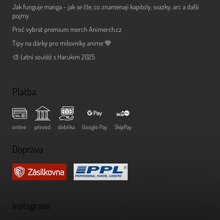
Jak funguje manga - jak se čte, co znamenají kapitoly, svazky, arc a další
pojmy
Proč vybrat premium merch Animerch.cz
Tipy na dárky pro milovníky anime 💙
🎨 Letní soutěž s Harukim 2025
Platba
online
převod
dobírka
Google Pay
SkipPay
Doprava
Instagram