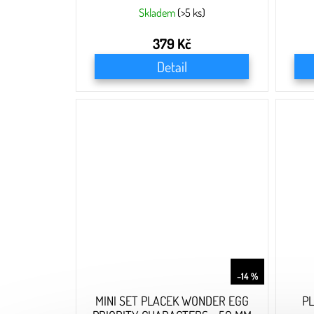
Skladem
(>5 ks)
379 Kč
Detail
116 Kč
–14 %
MINI SET PLACEK WONDER EGG
P