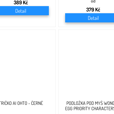
od
389 Kč
379 Kč
Detail
Detail
TRIČKO AI OHTO - ČERNÉ
PODLOŽKA POD MYŠ WON
EGG PRIORITY CHARACTERS