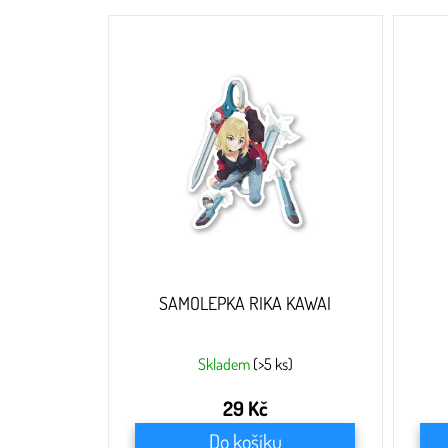
V
ý
p
i
s
p
r
o
d
u
k
t
ů
SAMOLEPKA RIKA KAWAI
Skladem
(>5 ks)
29 Kč
Do košíku