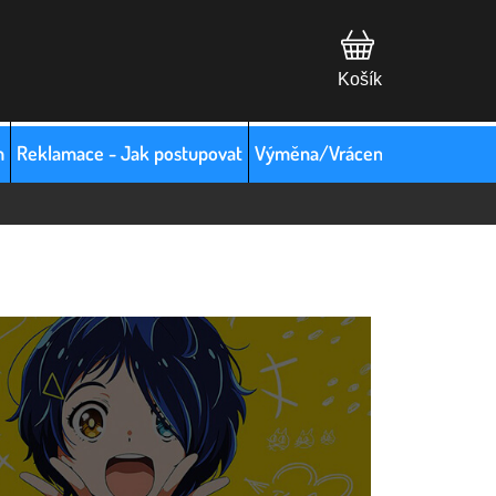
m
Reklamace - Jak postupovat
Výměna/Vrácení zboží
Hodno