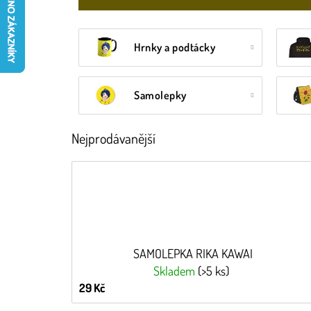
Hrnky a podtácky
Samolepky
Nejprodávanější
SAMOLEPKA RIKA KAWAI
Skladem
(>5 ks)
29 Kč