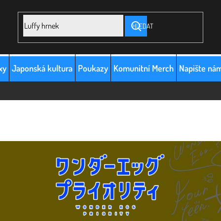
HLEDAT
xy
Japonská kultura
Poukazy
Komunitní Merch
Napište ná