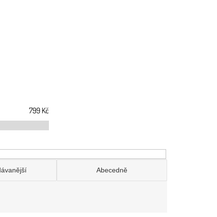
799
Kč
dávanější
Abecedně