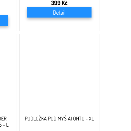
399 Kč
Detail
DER
PODLOŽKA POD MYŠ AI OHTO - XL
 - L