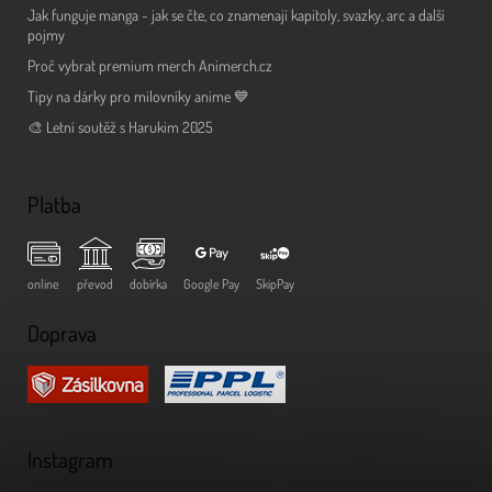
Jak funguje manga - jak se čte, co znamenají kapitoly, svazky, arc a další
pojmy
Proč vybrat premium merch Animerch.cz
Tipy na dárky pro milovníky anime 💙
🎨 Letní soutěž s Harukim 2025
Platba
online
převod
dobírka
Google Pay
SkipPay
Doprava
Instagram