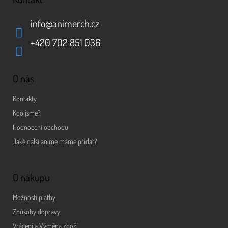
info
@
animerch.cz
+420 702 851 036
O nás
Kontakty
Kdo jsme?
Hodnocení obchodu
Jaké další anime máme přidat?
O nákupu
Možnosti platby
Způsoby dopravy
Vrácení a Výměna zboží