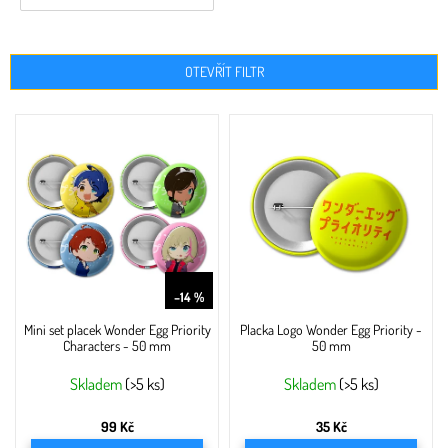
OTEVŘÍT FILTR
V
ý
p
i
s
p
r
o
116 Kč
d
–14 %
u
Mini set placek Wonder Egg Priority
Placka Logo Wonder Egg Priority -
k
Characters - 50 mm
50 mm
t
ů
Skladem
(>5 ks)
Skladem
(>5 ks)
99 Kč
35 Kč