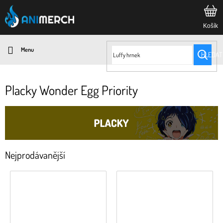
Přejít
na
obsah
HLEDAT
Placky Wonder Egg Priority
Nejprodávanější