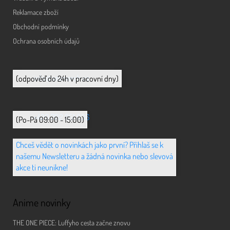
Reklamace zboží
Obchodní podmínky
Ochrana osobních údajů
info@animerch.cz
(odpověď do 24h v pracovní dny)
+420 702 851 036
(Po-Pá 09:00 - 15:00)
Chceš vědět o novinkách jako první? Přihlaš se k
našemu Newsletteru a žádná novinka nebo slevová
akce ti neunikne!
Anime novinky
THE ONE PIECE: Luffyho cesta začne znovu