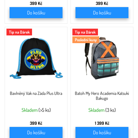
399 Kč
399 Kč
Do košíku
Do košíku
Tip na Dárek
Tip na Dárek
Poslední kusy
Bavlněný Vak na Záda Plus Ultra
Batoh My Hero Academia Katsuki
Bakugo
Skladem
(>5 ks)
Skladem
(3 ks)
399 Kč
1 399 Kč
Do košíku
Do košíku