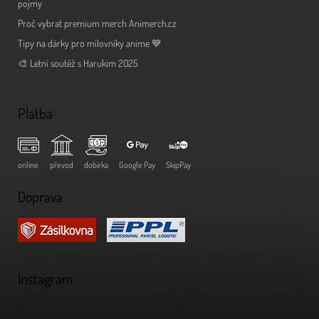
pojmy
Proč vybrat premium merch Animerch.cz
Tipy na dárky pro milovníky anime 💙
🎨 Letní soutěž s Harukim 2025
Platba
online
převod
dobírka
Google Pay
SkipPay
Doprava
Instagram