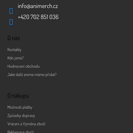
info
@
animerch.cz
+420 702 851 036
O nás
Kontakty
Kdo jsme?
Hodnocení obchodu
Jaké další anime máme přidat?
O nákupu
Možnosti platby
Způsoby dopravy
Vrácení a Výměna zboží
Reklamace zboží