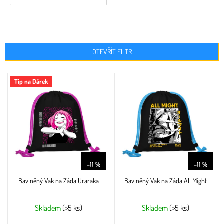
OTEVŘÍT FILTR
V
Tip na Dárek
ý
p
i
s
p
r
o
449 Kč
449 Kč
d
–11 %
–11 %
u
Bavlněný Vak na Záda Uraraka
Bavlněný Vak na Záda All Might
k
t
ů
Skladem
(>5 ks)
Skladem
(>5 ks)