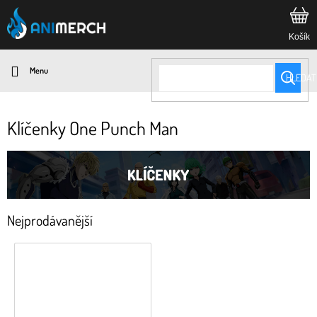
Přejít
na
obsah
HLEDAT
Klíčenky One Punch Man
Nejprodávanější