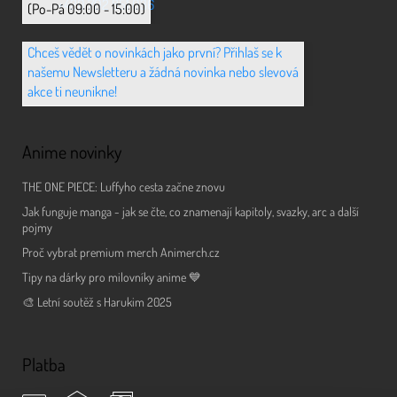
+420 702 851 036
(Po-Pá 09:00 - 15:00)
Chceš vědět o novinkách jako první? Přihlaš se k
našemu Newsletteru a žádná novinka nebo slevová
akce ti neunikne!
Anime novinky
THE ONE PIECE: Luffyho cesta začne znovu
Jak funguje manga - jak se čte, co znamenají kapitoly, svazky, arc a další
pojmy
Proč vybrat premium merch Animerch.cz
Tipy na dárky pro milovníky anime 💙
🎨 Letní soutěž s Harukim 2025
Platba