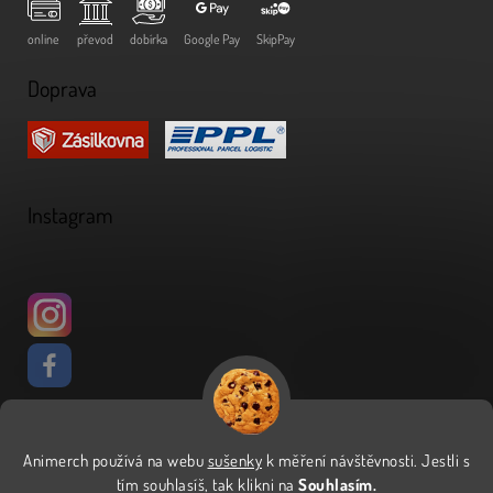
online
převod
dobírka
Google Pay
SkipPay
Doprava
Instagram
Animerch používá na webu
sušenky
k měření návštěvnosti
.
Jestli s
Vytvořil Shoptet
tím souhlasíš, tak klikni na
Souhlasím.