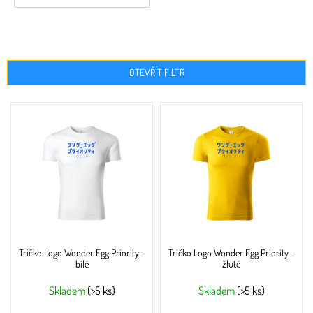
OTEVŘÍT FILTR
V
ý
p
i
s
p
r
o
d
u
Tričko Logo Wonder Egg Priority -
Tričko Logo Wonder Egg Priority -
k
bílé
žluté
t
ů
Skladem
(>5 ks)
Skladem
(>5 ks)