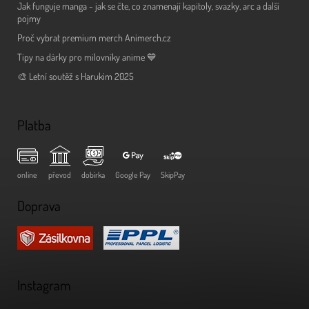
Jak funguje manga - jak se čte, co znamenají kapitoly, svazky, arc a další
pojmy
Proč vybrat premium merch Animerch.cz
Tipy na dárky pro milovníky anime 💙
🎨 Letní soutěž s Harukim 2025
Platba
online
převod
dobírka
Google Pay
SkipPay
Doprava
Instagram