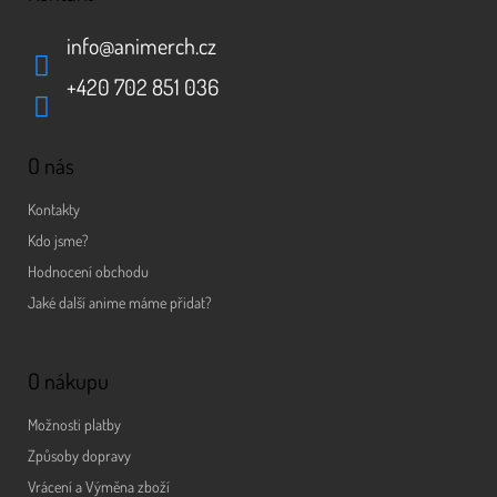
info
@
animerch.cz
+420 702 851 036
O nás
Kontakty
Kdo jsme?
Hodnocení obchodu
Jaké další anime máme přidat?
O nákupu
Možnosti platby
Způsoby dopravy
Vrácení a Výměna zboží