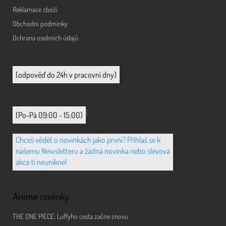
Reklamace zboží
Obchodní podmínky
Ochrana osobních údajů
info@animerch.cz
(odpověď do 24h v pracovní dny)
+420 702 851 036
(Po-Pá 09:00 - 15:00)
Chceš vědět o novinkách jako první? Přihlaš se k
našemu Newsletteru a žádná novinka nebo slevová
akce ti neunikne!
Anime novinky
THE ONE PIECE: Luffyho cesta začne znovu