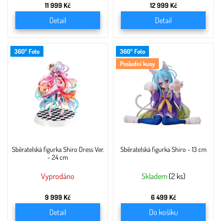
11 999 Kč
12 999 Kč
Detail
Detail
360° Foto
360° Foto
Poslední kusy
Sběratelská figurka Shiro Dress Ver.
Sběratelská figurka Shiro - 13 cm
- 24 cm
Vyprodáno
Skladem
(2 ks)
9 999 Kč
6 499 Kč
Detail
Do košíku