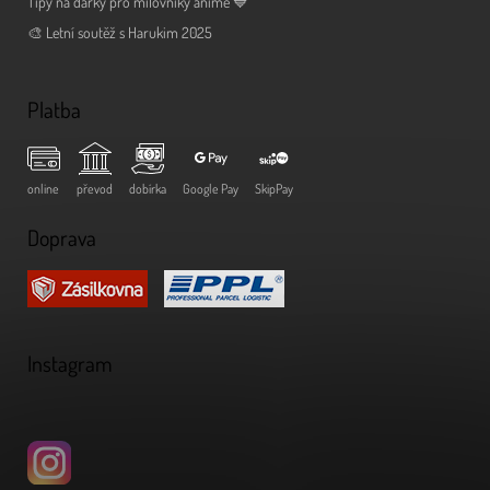
Tipy na dárky pro milovníky anime 💙
🎨 Letní soutěž s Harukim 2025
Platba
online
převod
dobírka
Google Pay
SkipPay
Doprava
Instagram