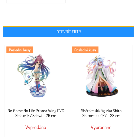
OTEVŘÍT FILTR
V
Poslední kusy
Poslední kusy
ý
p
i
s
p
r
o
d
u
No Game No Life Prisma Wing PVC
Sběratelská figurka Shiro
k
Statue 1/7 Schwi - 26 cm
Shiromuku 1/7 - 23 cm
t
ů
Vyprodáno
Vyprodáno