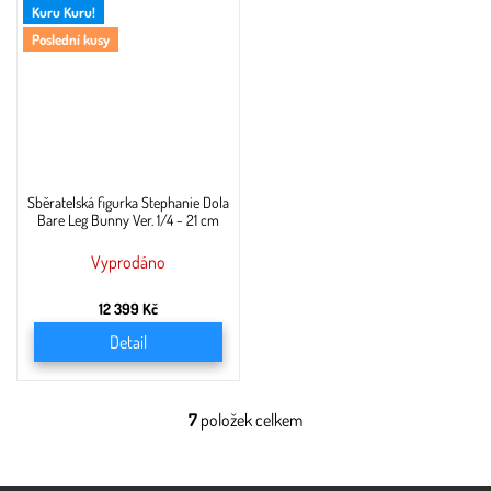
Kuru Kuru!
Poslední kusy
Sběratelská figurka Stephanie Dola
Bare Leg Bunny Ver. 1/4 - 21 cm
Vyprodáno
12 399 Kč
Detail
7
položek celkem
O
v
l