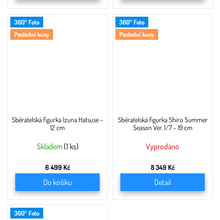
360° Foto
360° Foto
Poslední kusy
Poslední kusy
Sběratelská figurka Izuna Hatsuse -
Sběratelská figurka Shiro Summer
12 cm
Season Ver. 1/7 - 19 cm
Skladem
(1 ks)
Vyprodáno
6 499 Kč
8 349 Kč
Do košíku
Detail
360° Foto