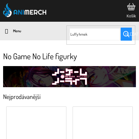
Přejít
na
obsah
HLEDAT
No Game No Life figurky
Nejprodávanější