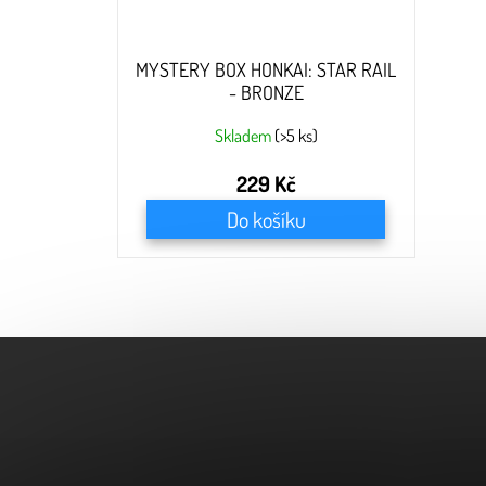
MYSTERY BOX HONKAI: STAR RAIL
- BRONZE
Skladem
(>5 ks)
229 Kč
Do košíku
Z
á
p
a
t
í