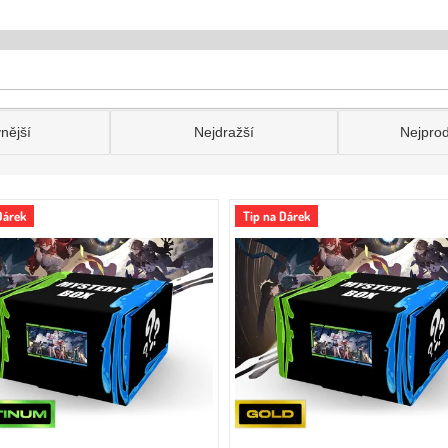
nější
Nejdražší
Nejpro
Dárek
Tip na Dárek