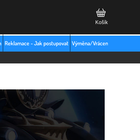
m
Reklamace - Jak postupovat
Výměna/Vrácení zboží
Hodno