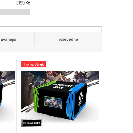
2199
Kč
dávanější
Abecedně
Tip na Dárek