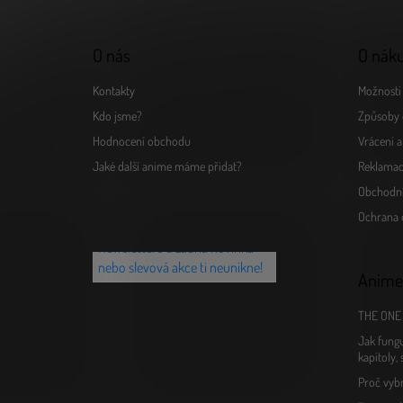
O nás
O nák
Kontakty
Možnosti 
Kdo jsme?
Způsoby 
Hodnocení obchodu
Vrácení 
Jaké další anime máme přidat?
Reklamac
Obchodn
Chceš vědět o novinkách jako
Ochrana 
první? Přihlaš se k našemu
Newsletteru a žádná novinka
nebo slevová akce ti neunikne!
Anime
THE ONE 
Jak fungu
kapitoly,
Proč vyb