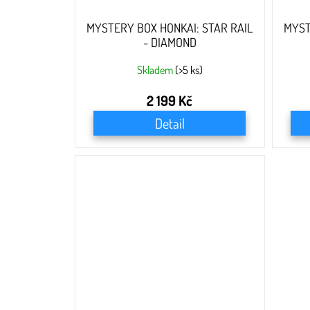
ů
MYSTERY BOX HONKAI: STAR RAIL
MYST
- DIAMOND
Skladem
(>5 ks)
2 199 Kč
Detail