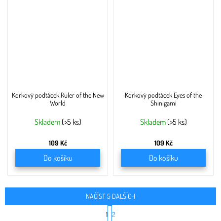
Korkový podtácek Ruler of the New
Korkový podtácek Eyes of the
World
Shinigami
Skladem
(>5 ks)
Skladem
(>5 ks)
109 Kč
109 Kč
Do košíku
Do košíku
NAČÍST 5 DALŠÍCH
S
1
2
t