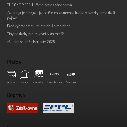
THE ONE PIECE: Luffyho cesta začne znovu
Jak funguje manga - jak se čte, co znamenají kapitoly, svazky, arc a další
pojmy
Proč vybrat premium merch Animerch.cz
Tipy na dárky pro milovníky anime 💙
🎨 Letní soutěž s Harukim 2025
Platba
online
převod
dobírka
Google Pay
SkipPay
Doprava