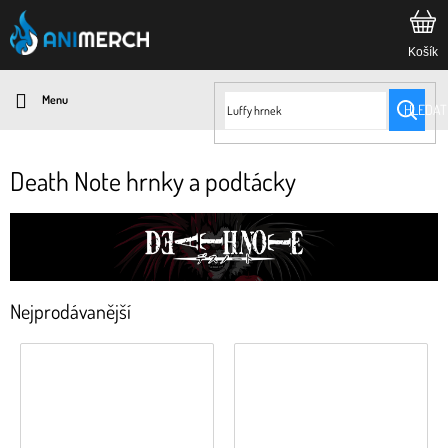
Přejít
na
obsah
HLEDAT
Death Note hrnky a podtácky
Nejprodávanější