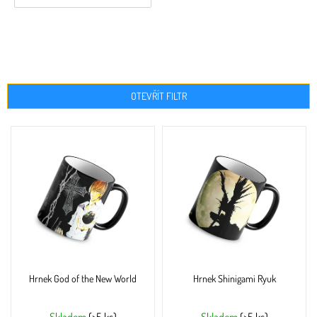
OTEVŘÍT FILTR
V
ý
p
i
s
p
r
o
d
u
Hrnek God of the New World
Hrnek Shinigami Ryuk
k
t