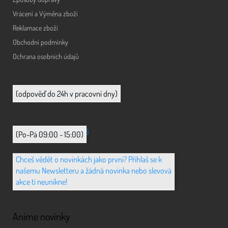
Vrácení a Výměna zboží
Reklamace zboží
Obchodní podmínky
Ochrana osobních údajů
info@animerch.cz
(odpověď do 24h v pracovní dny)
+420 702 851 036
(Po-Pá 09:00 - 15:00)
Chceš vědět o novinkách jako první? Přihlaš se k
našemu Newsletteru a žádná novinka nebo slevová
akce ti neunikne!
Anime novinky