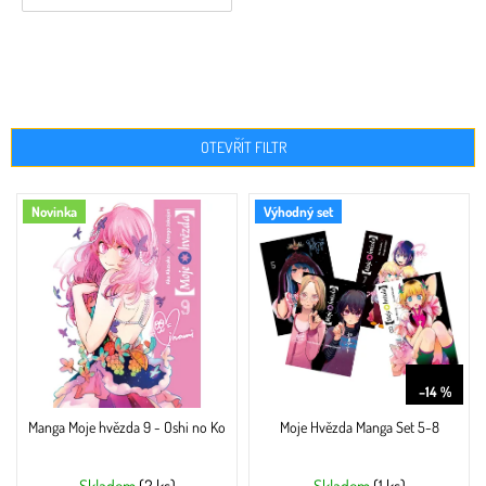
OTEVŘÍT FILTR
V
Novinka
Výhodný set
ý
p
i
s
p
r
o
999 Kč
d
–14 %
u
Manga Moje hvězda 9 - Oshi no Ko
Moje Hvězda Manga Set 5-8
k
t