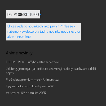
+420 702 851 036
(Po-Pá 09:00 - 15:00)
Chceš vědět o novinkách jako první? Přihlaš se k
našemu Newsletteru a žádná novinka nebo slevová
akce ti neunikne!
Anime novinky
THE ONE PIECE: Luffyho cesta začne znovu
Jak funguje manga - jak se čte, co znamenají kapitoly, svazky, arc a další
pojmy
Proč vybrat premium merch Animerch.cz
Tipy na dárky pro milovníky anime 💙
🎨 Letní soutěž s Harukim 2025