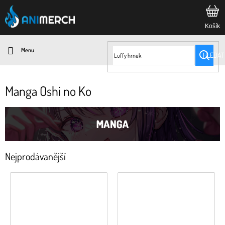
Přejít
na
obsah
HLEDAT
Manga Oshi no Ko
Nejprodávanější