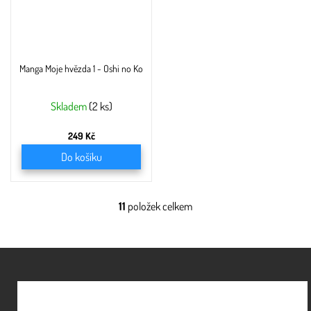
Manga Moje hvězda 1 - Oshi no Ko
Skladem
(2 ks)
249 Kč
Do košíku
11
položek celkem
O
v
l
á
Z
d
á
a
c
p
í
a