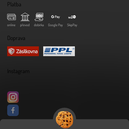
Platba
online
převod
dobírka
Google Pay
SkipPay
Doprava
Instagram