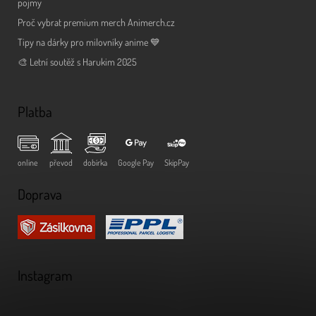
pojmy
Proč vybrat premium merch Animerch.cz
Tipy na dárky pro milovníky anime 💙
🎨 Letní soutěž s Harukim 2025
Platba
online
převod
dobírka
Google Pay
SkipPay
Doprava
Instagram