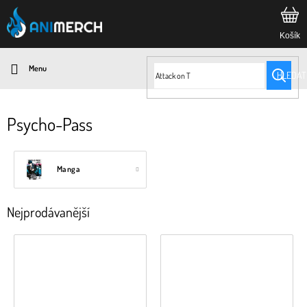
Přejít
na
obsah
HLEDAT
Psycho-Pass
Manga
Nejprodávanější