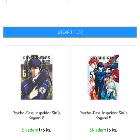
OTEVŘÍT FILTR
V
ý
p
i
s
p
r
o
d
u
Psycho-Pass: Inspektor Šin'ja
Psycho-Pass: Inspektor Šin'ja
k
Kógami 6
Kógami 5
t
ů
Skladem
(>5 ks)
Skladem
(5 ks)