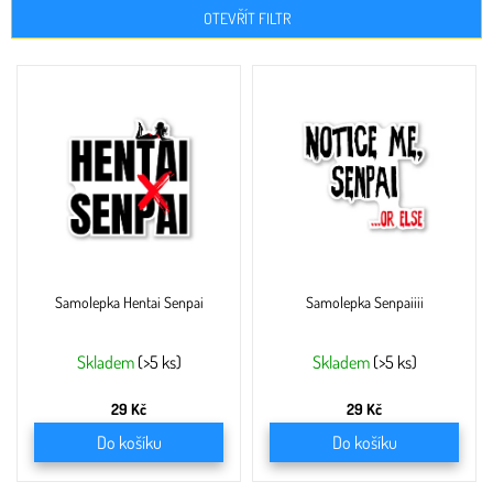
OTEVŘÍT FILTR
V
ý
p
i
s
p
r
o
d
u
Samolepka Hentai Senpai
Samolepka Senpaiiii
k
t
ů
Skladem
(>5 ks)
Skladem
(>5 ks)
29 Kč
29 Kč
Do košíku
Do košíku