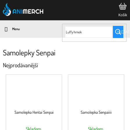
Přejít
na
obsah
HLEDAT
Samolepky Senpai
Nejprodávanější
Samolepka Hentai Senpai
Samolepka Senpaiiii
Skladem
Skladem