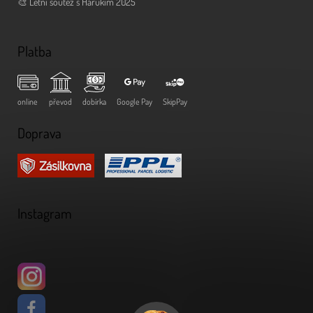
🎨 Letní soutěž s Harukim 2025
Platba
online
převod
dobírka
Google Pay
SkipPay
Doprava
Instagram