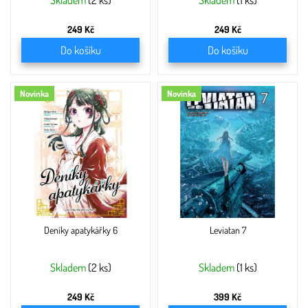
ů
Skladem
(2 ks)
Skladem
(1 ks)
249 Kč
249 Kč
Do košíku
Do košíku
Novinka
Novinka
Deníky apatykářky 6
Leviatan 7
Skladem
(2 ks)
Skladem
(1 ks)
249 Kč
399 Kč