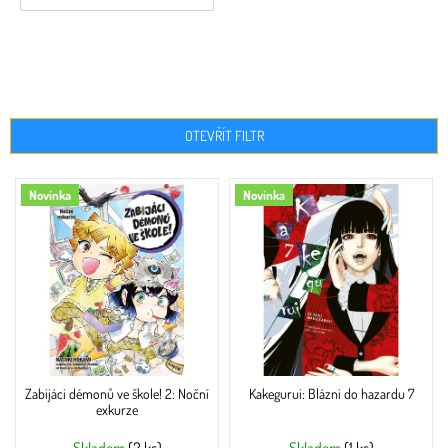
OTEVŘÍT FILTR
V
Novinka
Novinka
ý
p
i
s
p
r
o
d
u
Zabijáci démonů ve škole! 2: Noční
Kakegurui: Blázni do hazardu 7
k
exkurze
t