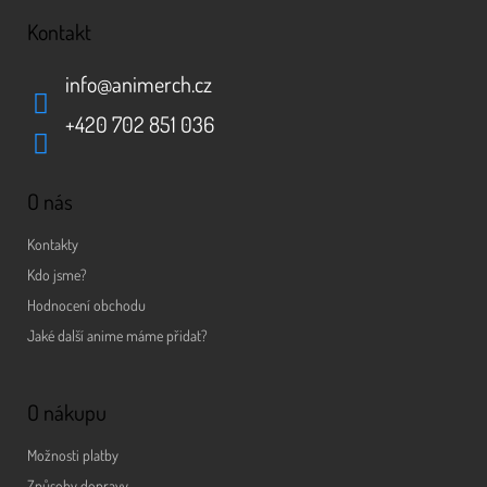
Kontakt
info
@
animerch.cz
+420 702 851 036
O nás
Kontakty
Kdo jsme?
Hodnocení obchodu
Jaké další anime máme přidat?
O nákupu
Možnosti platby
Způsoby dopravy