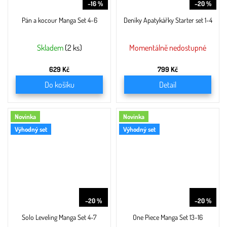
–16 %
–20 %
Pán a kocour Manga Set 4-6
Deníky Apatykářky Starter set 1-4
Skladem
(2 ks)
Momentálně nedostupné
629 Kč
799 Kč
Do košíku
Detail
Novinka
Novinka
Výhodný set
Výhodný set
1 599 Kč
999 Kč
–20 %
–20 %
Solo Leveling Manga Set 4-7
One Piece Manga Set 13-16