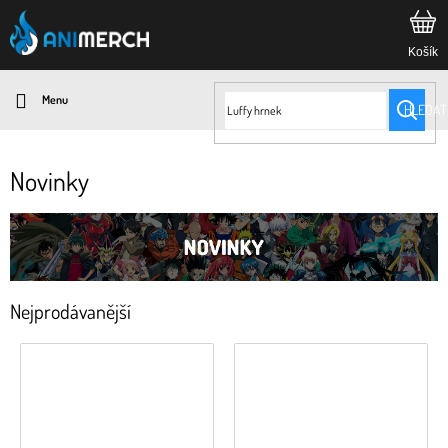
Přejít
na
obsah
HLEDAT
Novinky
Nejprodávanější