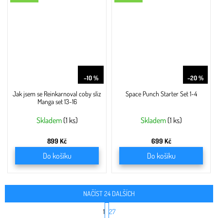
999 Kč
876 Kč
–10 %
–20 %
Jak jsem se Reinkarnoval coby sliz
Space Punch Starter Set 1-4
Manga set 13-16
Skladem
(1 ks)
Skladem
(1 ks)
899 Kč
699 Kč
Do košíku
Do košíku
NAČÍST 24 DALŠÍCH
S
1
27
t