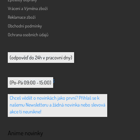
Vrácení a Výměna zboží
Reklamace zboží
Obchodní podmínky
Ochrana osobních údajů
info@animerch.cz
(odpověď do 24h v pracovní dny)
+420 702 851 036
(Po-Pá 09:00 - 15:00)
Chceš vědět o novinkách jako první? Přihlaš se k
našemu Newsletteru a žádná novinka nebo slevová
akce ti neunikne!
Anime novinky