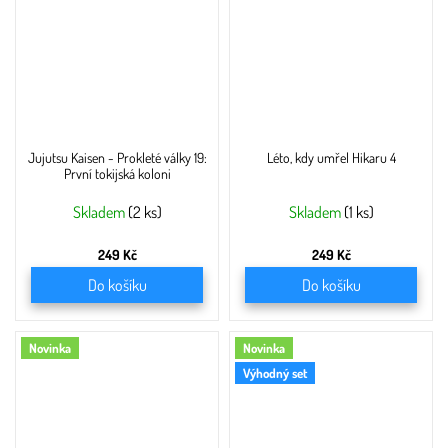
Jujutsu Kaisen - Prokleté války 19:
Léto, kdy umřel Hikaru 4
První tokijská koloni
Skladem
(2 ks)
Skladem
(1 ks)
249 Kč
249 Kč
Do košíku
Do košíku
Novinka
Novinka
Výhodný set