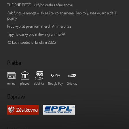
THE ONE PIECE: Luffyho cesta začne znovu
Jak funguje manga - jak se čte, co znamenají kapitoly, svazky, arc a další
pojmy
Proč vybrat premium merch Animerch.cz
Tipy na dárky pro milovníky anime 💙
🎨 Letní soutěž s Harukim 2025
Platba
online
převod
dobírka
Google Pay
SkipPay
Doprava