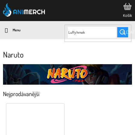
Přejít
na
obsah
HLEDAT
Naruto
Nejprodávanější