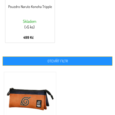
Pouzdro Naruto Konoha Tripple
Skladem
(>5 ks)
499 Kč
OTEVŘÍT FILTR
V
ý
p
i
s
p
r
o