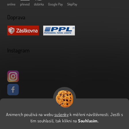
online
převod
dobírka
Google Pay
SkipPay
Doprava
Instagram
Animerch používá na webu
sušenky
k měření návštěvnosti
.
Jestli s
Vytvořil Shoptet
tím souhlasíš, tak klikni na
Souhlasím.