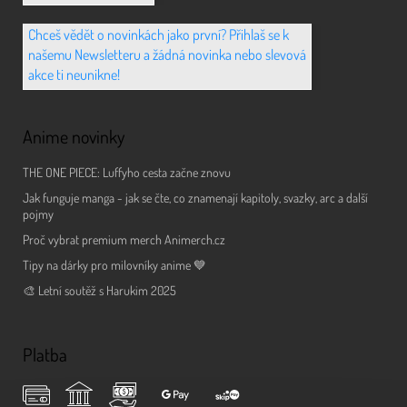
Chceš vědět o novinkách jako první? Přihlaš se k
našemu Newsletteru a žádná novinka nebo slevová
akce ti neunikne!
Anime novinky
THE ONE PIECE: Luffyho cesta začne znovu
Jak funguje manga - jak se čte, co znamenají kapitoly, svazky, arc a další
pojmy
Proč vybrat premium merch Animerch.cz
Tipy na dárky pro milovníky anime 💙
🎨 Letní soutěž s Harukim 2025
Platba