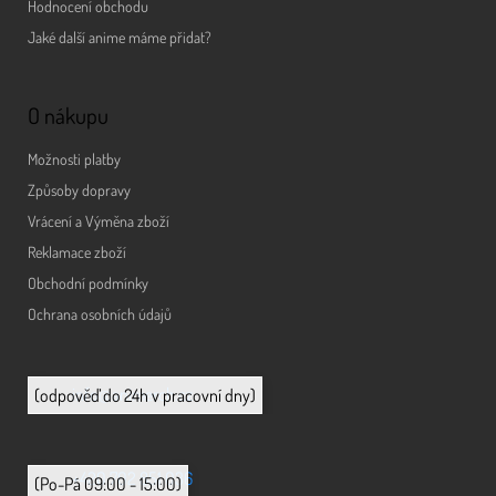
Hodnocení obchodu
Jaké další anime máme přidat?
O nákupu
Možnosti platby
Způsoby dopravy
Vrácení a Výměna zboží
Reklamace zboží
Obchodní podmínky
Ochrana osobních údajů
info@animerch.cz
(odpověď do 24h v pracovní dny)
+420 702 851 036
(Po-Pá 09:00 - 15:00)