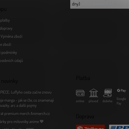
k
info@animerch.cz
dny)
y
upu
v
ý
platby
p
i
dopravy
s
a Výměna zboží
u
e zboží
í podmínky
osobních údajů
Platba
 novinky
PIECE: Luffyho cesta začne znovu
Google
je manga - jak se čte, co znamenají
online
převod
dobírka
Pay
 svazky, arc a další pojmy
rat premium merch Animerch.cz
Doprava
árky pro milovníky anime 💙