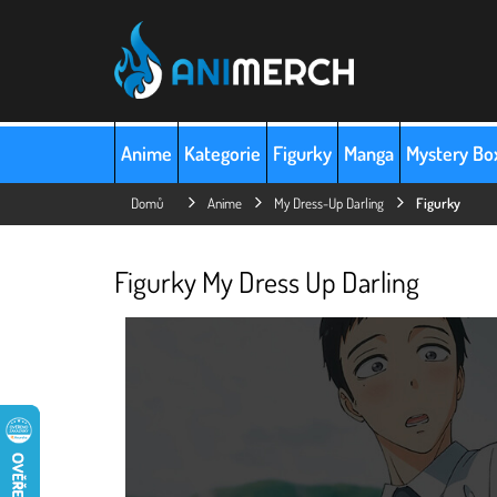
Přejít
na
obsah
Anime
Kategorie
Figurky
Manga
Mystery Bo
Domů
Anime
My Dress-Up Darling
Figurky
Figurky My Dress Up Darling