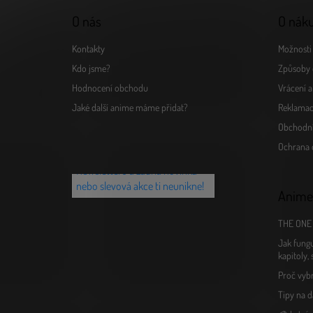
O nás
O nák
Kontakty
Možnosti 
Kdo jsme?
Způsoby 
Hodnocení obchodu
Vrácení 
Jaké další anime máme přidat?
Reklamac
Obchodn
Chceš vědět o novinkách jako
Ochrana 
první? Přihlaš se k našemu
Newsletteru a žádná novinka
nebo slevová akce ti neunikne!
Anime
THE ONE 
Jak fungu
kapitoly,
Proč vyb
Tipy na d