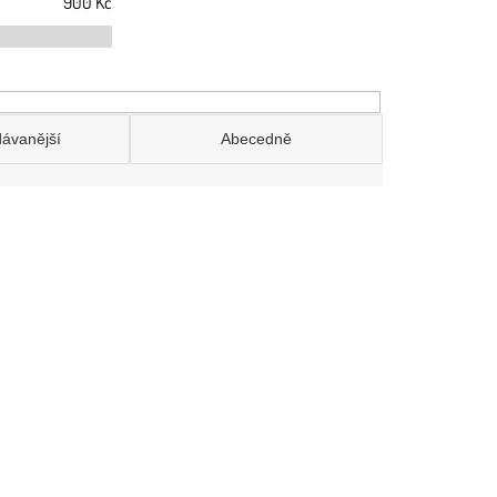
900
Kč
dávanější
Abecedně