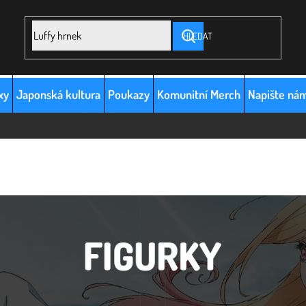
HLEDAT
xy
Japonská kultura
Poukazy
Komunitní Merch
Napište ná