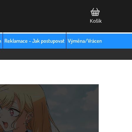
m
Reklamace - Jak postupovat
Výměna/Vrácení zboží
Hodno