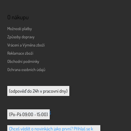
O nákupu
Možnosti platby
Způsoby dopravy
Vrácení a Výměna zboží
Reklamace zboží
Obchodní podmínky
Ochrana osobních údajů
info@animerch.cz
(odpověď do 24h v pracovní dny)
+420 702 851 036
(Po-Pá 09:00 - 15:00)
Chceš vědět o novinkách jako první? Přihlaš se k