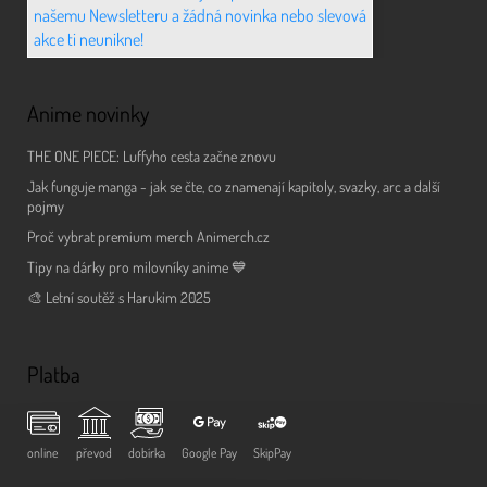
našemu Newsletteru a žádná novinka nebo slevová
akce ti neunikne!
Anime novinky
THE ONE PIECE: Luffyho cesta začne znovu
Jak funguje manga - jak se čte, co znamenají kapitoly, svazky, arc a další
pojmy
Proč vybrat premium merch Animerch.cz
Tipy na dárky pro milovníky anime 💙
🎨 Letní soutěž s Harukim 2025
Platba
online
převod
dobírka
Google Pay
SkipPay