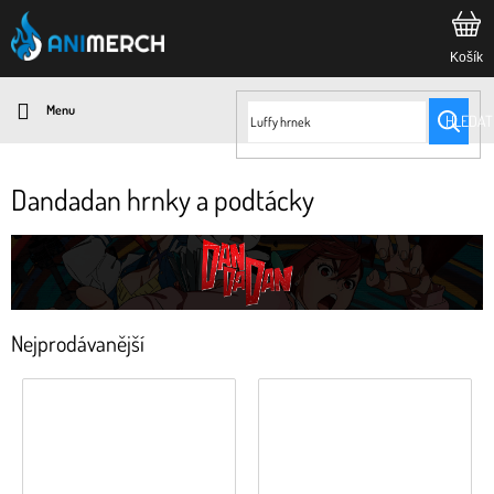
Přejít
na
obsah
HLEDAT
Dandadan hrnky a podtácky
Nejprodávanější