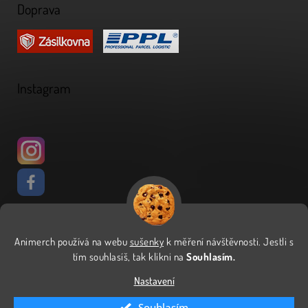
Doprava
Instagram
Animerch používá na webu
sušenky
k měření návštěvnosti
.
Jestli s
Vytvořil Shoptet
tím souhlasíš, tak klikni na
Souhlasím.
Nastavení
Copyright 2026
Animerch
. Všechna práva vyhrazena.
Upravit
Souhlasím