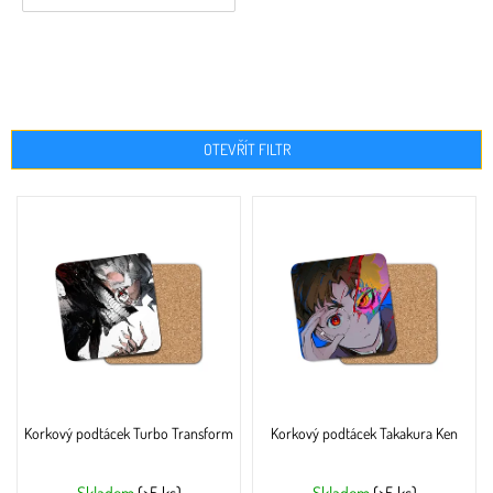
OTEVŘÍT FILTR
V
ý
p
i
s
p
r
o
d
u
Korkový podtácek Turbo Transform
Korkový podtácek Takakura Ken
k
t