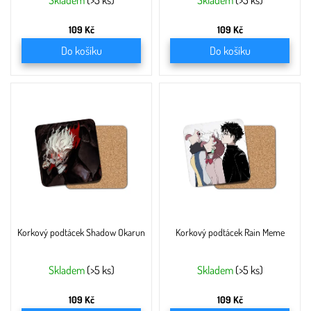
ů
Skladem
(>5 ks)
Skladem
(>5 ks)
109 Kč
109 Kč
Do košíku
Do košíku
Korkový podtácek Shadow Okarun
Korkový podtácek Rain Meme
Skladem
(>5 ks)
Skladem
(>5 ks)
109 Kč
109 Kč