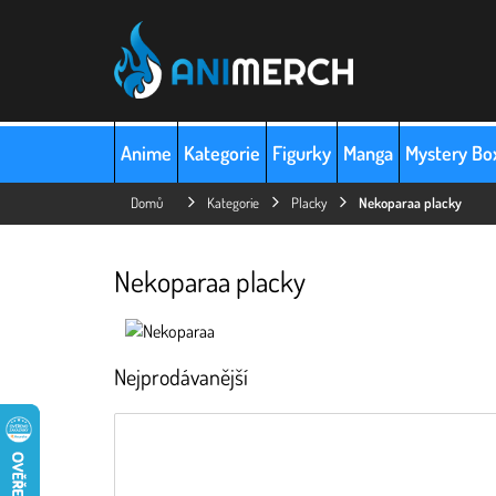
Přejít
na
obsah
Anime
Kategorie
Figurky
Manga
Mystery Bo
Domů
Kategorie
Placky
Nekoparaa placky
Nekoparaa placky
Nejprodávanější