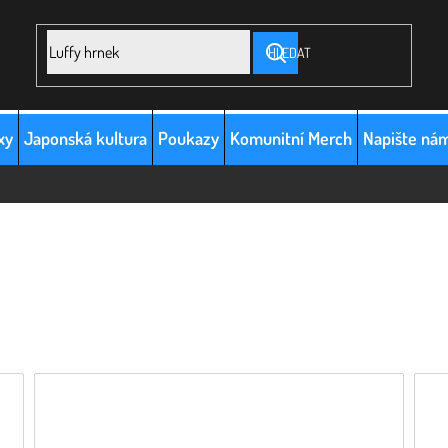
HLEDAT
xy
Japonská kultura
Poukazy
Komunitní Merch
Napište ná