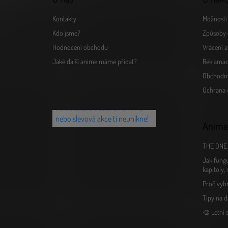
Kontakty
Možnosti 
Kdo jsme?
Způsoby 
Hodnocení obchodu
Vrácení 
Jaké další anime máme přidat?
Reklamac
Obchodn
Chceš vědět o novinkách jako
Ochrana 
první? Přihlaš se k našemu
Newsletteru a žádná novinka
nebo slevová akce ti neunikne!
Anime
THE ONE 
Jak fungu
kapitoly,
Proč vyb
Tipy na d
🎨 Letní