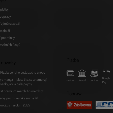
v
ý
platby
p
i
dopravy
s
a Výměna zboží
u
e zboží
í podmínky
osobních údajů
Platba
 novinky
PIECE: Luffyho cesta začne znovu
Google
je manga - jak se čte, co znamenají
online
převod
dobírka
Pay
 svazky, arc a další pojmy
rat premium merch Animerch.cz
Doprava
árky pro milovníky anime 💙
 soutěž s Harukim 2025