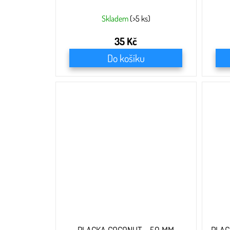
Skladem
(>5 ks)
35 Kč
Do košíku
PLACKA COCONUT - 50 MM
PLAC