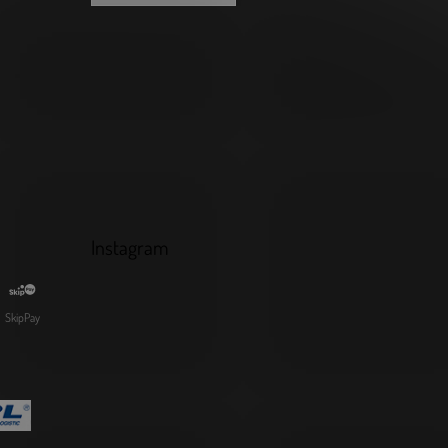
Instagram
SkipPay