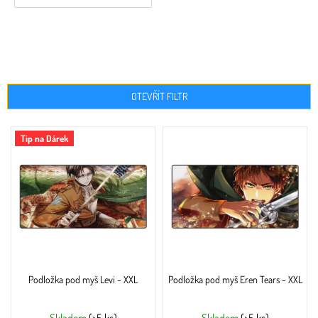
OTEVŘÍT FILTR
V
Tip na Dárek
ý
p
i
s
p
r
o
d
u
Podložka pod myš Levi - XXL
Podložka pod myš Eren Tears - XXL
k
t