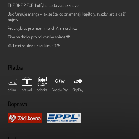
THE ONE PIECE: Luffyho cesta začne znovu
Jak funguje manga - jak se čte, co znamenají kapitoly, svazky, arc a další
pojmy
Proč vybrat premium merch Animerch.cz
Tipy na dárky pro milovníky anime 💙
🎨 Letní soutěž s Harukim 2025
Platba
online
převod
dobírka
Google Pay
SkipPay
Doprava