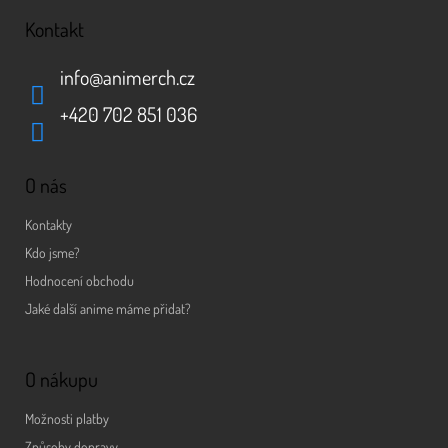
Kontakt
info
@
animerch.cz
+420 702 851 036
O nás
Kontakty
Kdo jsme?
Hodnocení obchodu
Jaké další anime máme přidat?
O nákupu
Možnosti platby
Způsoby dopravy