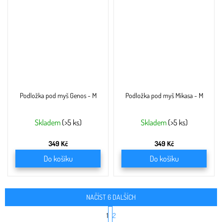
Podložka pod myš Genos - M
Podložka pod myš Mikasa - M
Skladem
(>5 ks)
Skladem
(>5 ks)
349 Kč
349 Kč
Do košíku
Do košíku
NAČÍST 6 DALŠÍCH
S
1
2
t