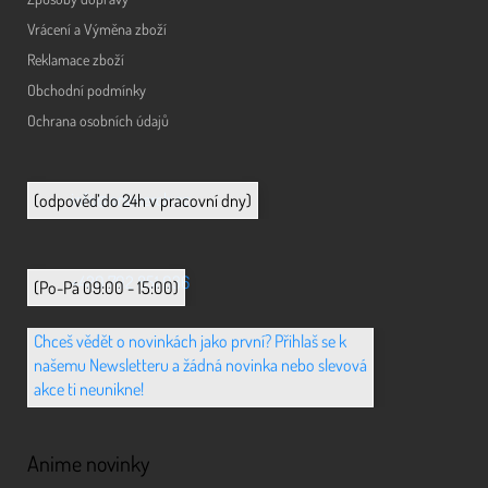
Vrácení a Výměna zboží
Reklamace zboží
Obchodní podmínky
Ochrana osobních údajů
info@animerch.cz
(odpověď do 24h v pracovní dny)
+420 702 851 036
(Po-Pá 09:00 - 15:00)
Chceš vědět o novinkách jako první? Přihlaš se k
našemu Newsletteru a žádná novinka nebo slevová
akce ti neunikne!
Anime novinky