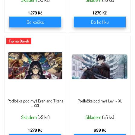
ů
Skladem
(>5 ks)
Skladem
(>5 ks)
1 279 Kč
1 279 Kč
Do košíku
Do košíku
Tip na Dárek
Podložka pod myš Eren and Titans
Podložka pod myš Levi - XL
- XXL
Skladem
(>5 ks)
Skladem
(>5 ks)
1 279 Kč
699 Kč