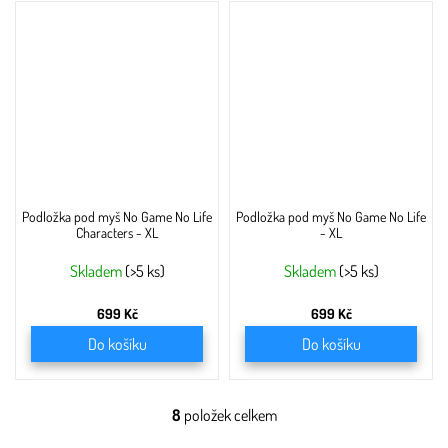
Podložka pod myš No Game No Life
Podložka pod myš No Game No Life
Characters - XL
- XL
Skladem
(>5 ks)
Skladem
(>5 ks)
699 Kč
699 Kč
Do košíku
Do košíku
8
položek celkem
O
v