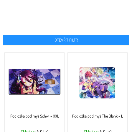
OTEVŘÍT FILTR
V
ý
p
i
s
p
r
o
d
u
Podložka pod myš Schwi - XXL
Podložka pod myš The Blank - L
k
t