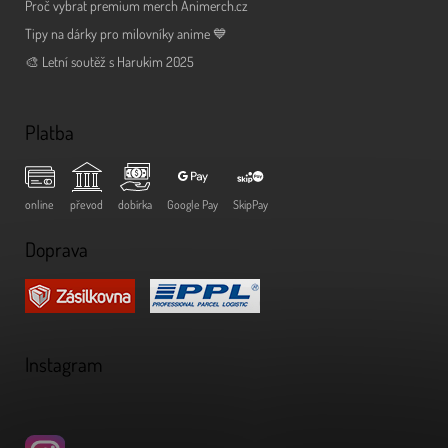
Proč vybrat premium merch Animerch.cz
Tipy na dárky pro milovníky anime 💙
🎨 Letní soutěž s Harukim 2025
Platba
online
převod
dobírka
Google Pay
SkipPay
Doprava
Instagram