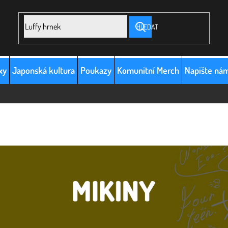
HLEDAT
xy
Japonská kultura
Poukazy
Komunitní Merch
Napište ná