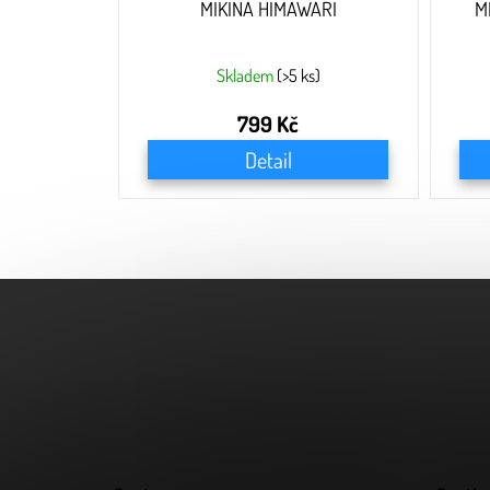
MIKINA HIMAWARI
M
Skladem
(>5 ks)
799 Kč
Detail
Z
á
p
a
t
í