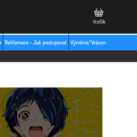
m
Reklamace - Jak postupovat
Výměna/Vrácení zboží
Hodno