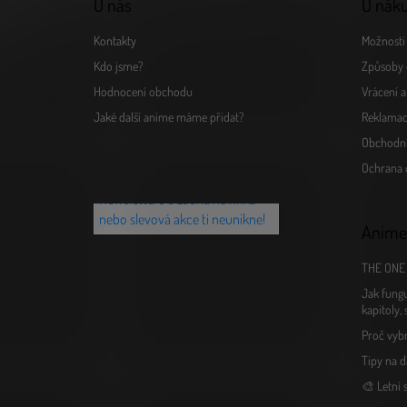
O nás
O nák
Kontakty
Možnosti 
Kdo jsme?
Způsoby 
Hodnocení obchodu
Vrácení 
Jaké další anime máme přidat?
Reklamac
Obchodn
Chceš vědět o novinkách jako
Ochrana 
první? Přihlaš se k našemu
Newsletteru a žádná novinka
nebo slevová akce ti neunikne!
Anime
THE ONE 
Jak fungu
kapitoly,
Proč vyb
Tipy na d
🎨 Letní