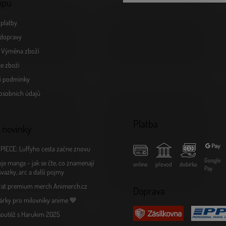
upu
v
ý
platby
p
i
dopravy
s
a Výměna zboží
u
e zboží
í podmínky
osobních údajů
Platba
 novinky
PIECE: Luffyho cesta začne znovu
Google
je manga - jak se čte, co znamenají
online
převod
dobírka
Pay
 svazky, arc a další pojmy
rat premium merch Animerch.cz
Doprava
árky pro milovníky anime 💙
 soutěž s Harukim 2025