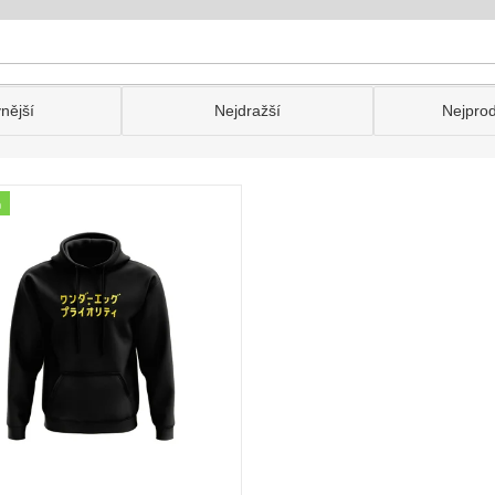
nější
Nejdražší
Nejpro
a