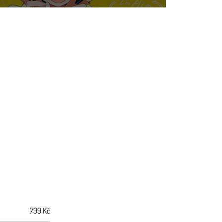
799
Kč