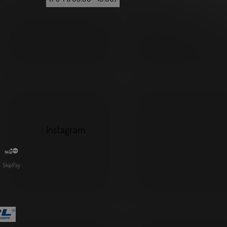
Instagram
SkipPay