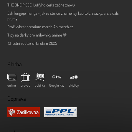
THE ONE PIECE: Luffyho cesta začne znovu
Jak funguje manga - jak se čte, co znamenají kapitoly, svazky, arc a další
pojmy
Proč vybrat premium merch Animerch.cz
Tipy na dárky pro milovníky anime 💙
🎨 Letní soutěž s Harukim 2025
Platba
online
převod
dobírka
Google Pay
SkipPay
Doprava