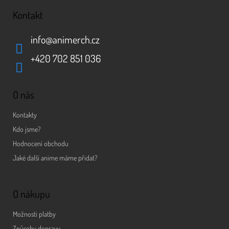
Kontakt
info
@
animerch.cz
+420 702 851 036
O nás
Kontakty
Kdo jsme?
Hodnocení obchodu
Jaké další anime máme přidat?
O nákupu
Možnosti platby
Způsoby dopravy