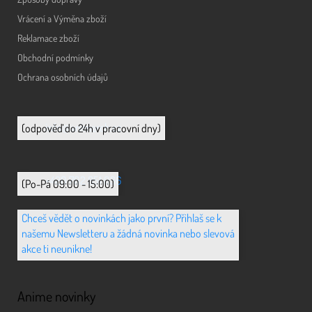
Vrácení a Výměna zboží
Reklamace zboží
Obchodní podmínky
Ochrana osobních údajů
info@animerch.cz
(odpověď do 24h v pracovní dny)
+420 702 851 036
(Po-Pá 09:00 - 15:00)
Chceš vědět o novinkách jako první? Přihlaš se k
našemu Newsletteru a žádná novinka nebo slevová
akce ti neunikne!
Anime novinky