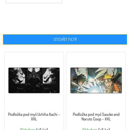
OTEVŘÍT FILTR
V
ý
p
i
s
p
r
o
d
u
Podložka pod myš Uchiha Itachi -
Podložka pod myš Sasuke and
k
XXL
Naruto Coop - XXL
t