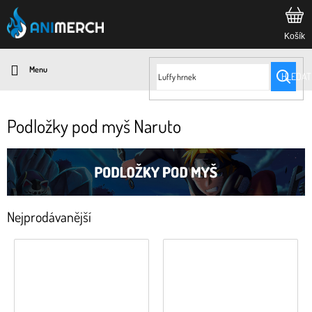
Přejít
na
obsah
HLEDAT
Podložky pod myš Naruto
Nejprodávanější