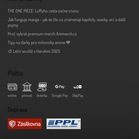
THE ONE PIECE: Luffyho cesta začne znovu
Jak funguje manga - jak se čte, co znamenají kapitoly, svazky, arc a další
pojmy
Proč vybrat premium merch Animerch.cz
Tipy na dárky pro milovníky anime 💙
🎨 Letní soutěž s Harukim 2025
Platba
online
převod
dobírka
Google Pay
SkipPay
Doprava