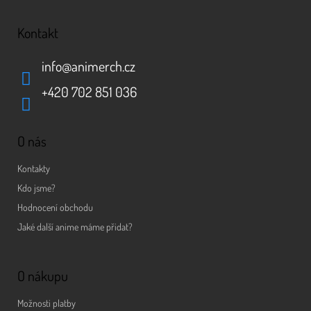
Kontakt
info
@
animerch.cz
+420 702 851 036
O nás
Kontakty
Kdo jsme?
Hodnocení obchodu
Jaké další anime máme přidat?
O nákupu
Možnosti platby