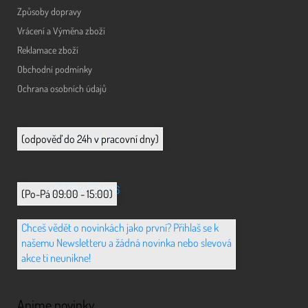
Způsoby dopravy
Vrácení a Výměna zboží
Reklamace zboží
Obchodní podmínky
Ochrana osobních údajů
info@animerch.cz
(odpověď do 24h v pracovní dny)
+420 702 851 036
(Po-Pá 09:00 - 15:00)
Chceš vědět o novinkách jako první? Přihlaš se k
našemu Newsletteru a žádná novinka nebo slevová
akce ti neunikne!
Anime novinky