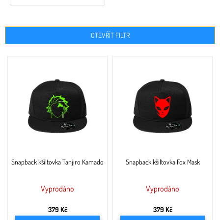
OTEVŘÍT FILTR
V
ý
p
i
s
p
r
o
d
u
Snapback kšiltovka Tanjiro Kamado
Snapback kšiltovka Fox Mask
k
t
ů
Vyprodáno
Vyprodáno
379 Kč
379 Kč