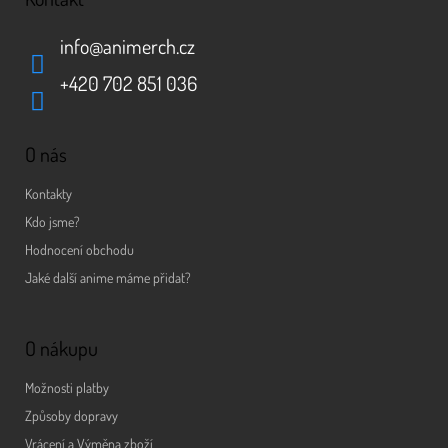
info
@
animerch.cz
+420 702 851 036
O nás
Kontakty
Kdo jsme?
Hodnocení obchodu
Jaké další anime máme přidat?
O nákupu
Možnosti platby
Způsoby dopravy
Vrácení a Výměna zboží