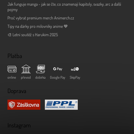
Jak funguje manga - jak se čte, co znamenají kapitoly, svazky, arc a další
pojmy
Proč vybrat premium merch Animerch.cz
Tipy na dárky pro milovníky anime 💙
🎨 Letní soutěž s Harukim 2025
Platba
online
převod
dobírka
Google Pay
SkipPay
Doprava
Instagram