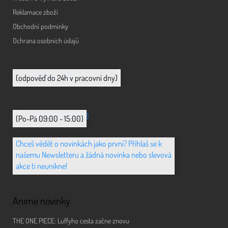
Reklamace zboží
Obchodní podmínky
Ochrana osobních údajů
info@animerch.cz
(odpověď do 24h v pracovní dny)
+420 702 851 036
(Po-Pá 09:00 - 15:00)
Chceš vědět o novinkách jako první? Přihlaš se k
našemu Newsletteru a žádná novinka nebo slevová
akce ti neunikne!
Anime novinky
THE ONE PIECE: Luffyho cesta začne znovu