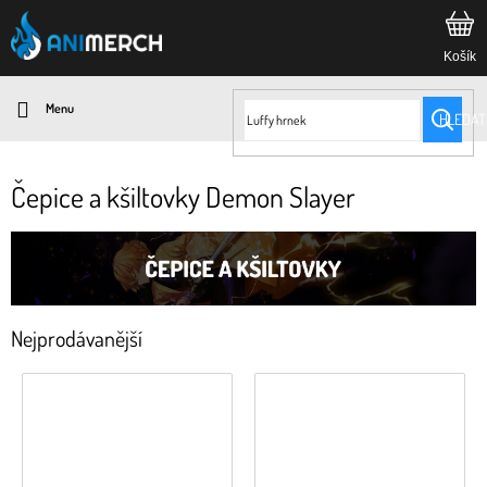
Přejít
na
obsah
HLEDAT
Čepice a kšiltovky Demon Slayer
Nejprodávanější