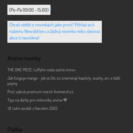
+420 702 851 036
(Po-Pá 09:00 - 15:00)
Chceš vědět o novinkách jako první? Přihlaš se k
našemu Newsletteru a žádná novinka nebo slevová
akce ti neunikne!
Anime novinky
THE ONE PIECE: Luffyho cesta začne znovu
Jak funguje manga - jak se čte, co znamenají kapitoly, svazky, arc a další
pojmy
Proč vybrat premium merch Animerch.cz
Tipy na dárky pro milovníky anime 💙
🎨 Letní soutěž s Harukim 2025
Platba