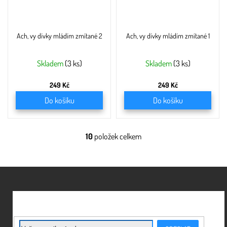
Ach, vy dívky mládím zmítané 2
Ach, vy dívky mládím zmítané 1
Skladem
(3 ks)
Skladem
(3 ks)
249 Kč
249 Kč
Do košíku
Do košíku
10
položek celkem
O
v
l
á
Z
d
á
a
c
p
í
a
p
t
E-mail