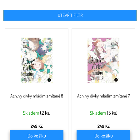
OTEVŘÍT FILTR
V
ý
p
i
s
p
r
o
d
u
Ach, vy dívky mládím zmítané 8
Ach, vy dívky mládím zmítané 7
k
t
ů
Skladem
(2 ks)
Skladem
(5 ks)
249 Kč
249 Kč
Do košíku
Do košíku