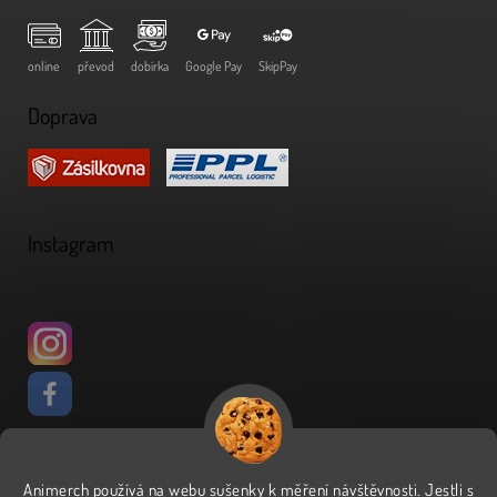
online
převod
dobírka
Google Pay
SkipPay
Doprava
Instagram
Animerch používá na webu
sušenky
k měření návštěvnosti
.
Jestli s