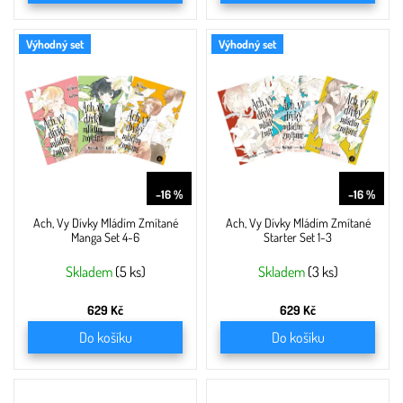
Výhodný set
Výhodný set
749 Kč
749 Kč
–16 %
–16 %
Ach, Vy Dívky Mládím Zmítané
Ach, Vy Dívky Mládím Zmítané
Manga Set 4-6
Starter Set 1-3
Skladem
(5 ks)
Skladem
(3 ks)
629 Kč
629 Kč
Do košíku
Do košíku