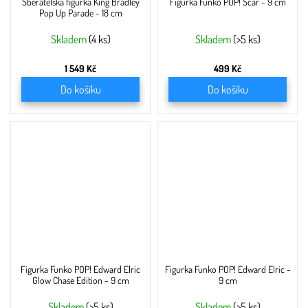
Sběratelská figurka King Bradley
Figurka Funko POP! Scar - 9 cm
Pop Up Parade - 18 cm
Skladem
(4 ks)
Skladem
(>5 ks)
1 549 Kč
499 Kč
Do košíku
Do košíku
Figurka Funko POP! Edward Elric
Figurka Funko POP! Edward Elric -
Glow Chase Edition - 9 cm
9 cm
Skladem
(>5 ks)
Skladem
(>5 ks)