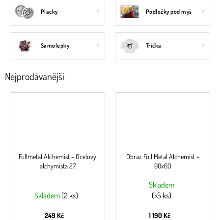
Placky
Podložky pod myš
Samolepky
Trička
Nejprodávanější
Fullmetal Alchemist - Ocelový
Obraz Full Metal Alchemist -
alchymista 27
90x60
Skladem
Skladem
(2 ks)
(>5 ks)
249 Kč
1 190 Kč