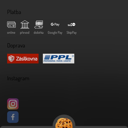
Platba
online
převod
dobírka
Google Pay
SkipPay
Doprava
Instagram