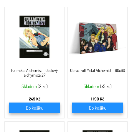
V
ý
p
i
s
p
r
o
d
u
Fullmetal Alchemist - Ocelový
Obraz Full Metal Alchemist - 90x60
k
alchymista 27
t
ů
Skladem
(2 ks)
Skladem
(>5 ks)
249 Kč
1 190 Kč
Do košíku
Do košíku