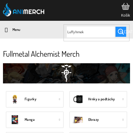
Přejít
na
obsah
HLEDAT
Fullmetal Alchemist Merch
Figurky
Hrnky a podtácky
Manga
Obrazy