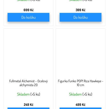
699 Kč
399 Kč
Do košíku
Do košíku
Fullmetal Alchemist - Ocelový
Figurka Funko POP! Riza Hawkeye -
alchymista 20
10 cm
Skladem
(>5 ks)
Skladem
(>5 ks)
249 Kč
499 Kč