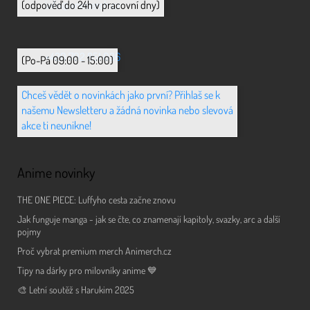
info@animerch.cz
(odpověď do 24h v pracovní dny)
+420 702 851 036
(Po-Pá 09:00 - 15:00)
Chceš vědět o novinkách jako první? Přihlaš se k
našemu Newsletteru a žádná novinka nebo slevová
akce ti neunikne!
Anime novinky
THE ONE PIECE: Luffyho cesta začne znovu
Jak funguje manga - jak se čte, co znamenají kapitoly, svazky, arc a další
pojmy
Proč vybrat premium merch Animerch.cz
Tipy na dárky pro milovníky anime 💙
🎨 Letní soutěž s Harukim 2025