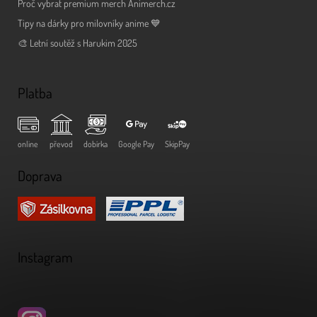
Proč vybrat premium merch Animerch.cz
Tipy na dárky pro milovníky anime 💙
🎨 Letní soutěž s Harukim 2025
Platba
online
převod
dobírka
Google Pay
SkipPay
Doprava
Instagram