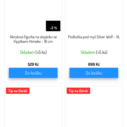
549 Kč
–3 %
Akrylová figurka na stojánku se
Podložka pod myš Silver Wolf - XL
třpytkami Himeko - 16 cm
Skladem
(>5 ks)
Skladem
(>5 ks)
529 Kč
699 Kč
Do košíku
Do košíku
Tip na Dárek
Tip na Dárek