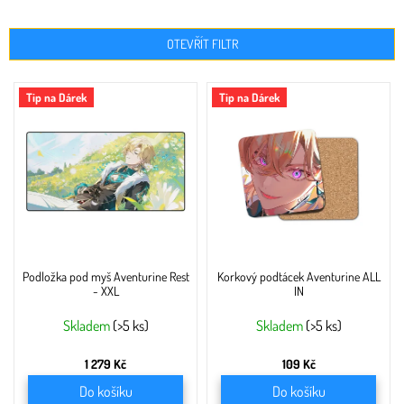
OTEVŘÍT FILTR
V
Tip na Dárek
Tip na Dárek
ý
p
i
s
p
r
o
d
u
Podložka pod myš Aventurine Rest
Korkový podtácek Aventurine ALL
k
- XXL
IN
t
ů
Skladem
(>5 ks)
Skladem
(>5 ks)
1 279 Kč
109 Kč
Do košíku
Do košíku