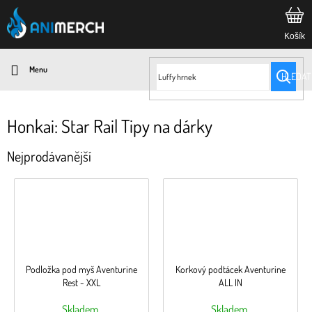
Přejít
na
obsah
HLEDAT
Honkai: Star Rail Tipy na dárky
Nejprodávanější
Podložka pod myš Aventurine
Korkový podtácek Aventurine
Rest - XXL
ALL IN
Skladem
Skladem