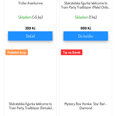
Tričko Aventurine
Sběratelská figurka Welcome to
Train Party Trailblazer (Male) Chibi -
8 cm
Skladem
(>5 ks)
Skladem
(1 ks)
399 Kč
999 Kč
Detail
Do košíku
Poslední kusy
Tip na Dárek
Sběratelská figurka Welcome to
Mystery Box Honkai: Star Rail -
Train Party Trailblazer (Female)
Diamond
Chibi - 8 cm