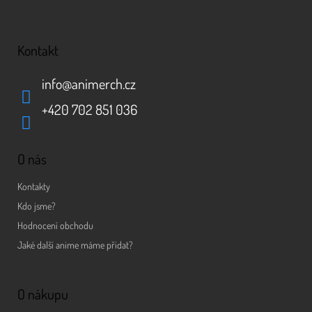
Kontakt
info
@
animerch.cz
+420 702 851 036
O nás
Kontakty
Kdo jsme?
Hodnocení obchodu
Jaké další anime máme přidat?
O nákupu