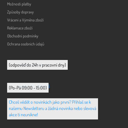
Možnosti platby
Způsoby dopravy
Vrácení a Výměna zboží
Reklamace zboží
Obchodní podmínky
Ochrana osobních údajů
info@animerch.cz
(odpověď do 24h v pracovní dny)
+420 702 851 036
(Po-Pá 09:00 - 15:00)
Chceš vědět o novinkách jako první? Přihlaš se k
našemu Newsletteru a žádná novinka nebo slevová
akce ti neunikne!