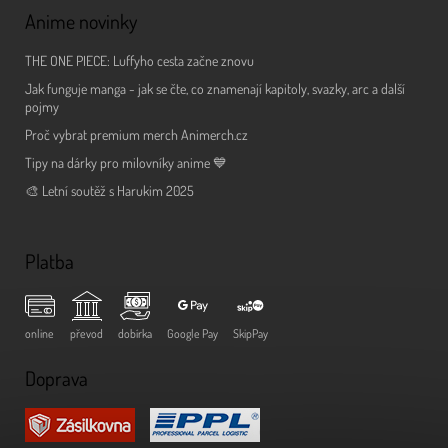
Anime novinky
THE ONE PIECE: Luffyho cesta začne znovu
Jak funguje manga - jak se čte, co znamenají kapitoly, svazky, arc a další
pojmy
Proč vybrat premium merch Animerch.cz
Tipy na dárky pro milovníky anime 💙
🎨 Letní soutěž s Harukim 2025
Platba
online
převod
dobírka
Google Pay
SkipPay
Doprava