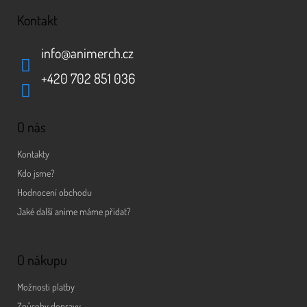
Kontakt
info
@
animerch.cz
+420 702 851 036
O nás
Kontakty
Kdo jsme?
Hodnocení obchodu
Jaké další anime máme přidat?
O nákupu
Možnosti platby
Způsoby dopravy