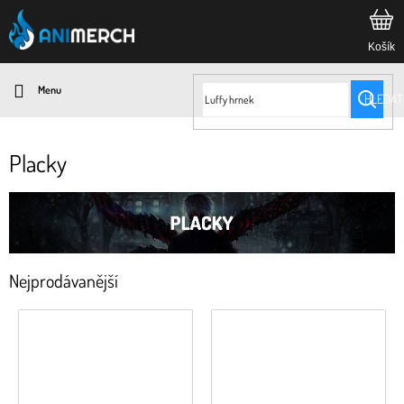
Přejít
na
obsah
HLEDAT
Placky
Nejprodávanější