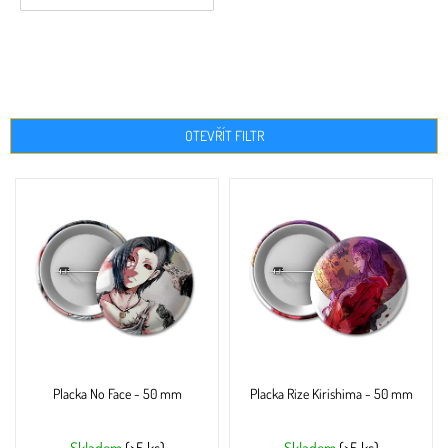
OTEVŘÍT FILTR
V
ý
p
i
s
p
r
o
d
u
Placka No Face - 50 mm
Placka Rize Kirishima - 50 mm
k
t