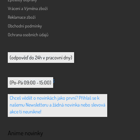
Vrácení a Výměna zboží
Reklamace zboží
Obchodní podmínky
Ochrana osobních údajů
info@animerch.cz
(odpověď do 24h v pracovní dny)
+420 702 851 036
(Po-Pá 09:00 - 15:00)
Chceš vědět o novinkách jako první? Přihlaš se k
našemu Newsletteru a žádná novinka nebo slevová
akce ti neunikne!
Anime novinky