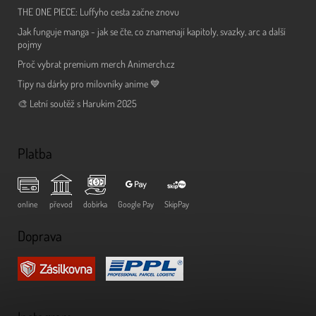
THE ONE PIECE: Luffyho cesta začne znovu
Jak funguje manga - jak se čte, co znamenají kapitoly, svazky, arc a další
pojmy
Proč vybrat premium merch Animerch.cz
Tipy na dárky pro milovníky anime 💙
🎨 Letní soutěž s Harukim 2025
Platba
online
převod
dobírka
Google Pay
SkipPay
Doprava