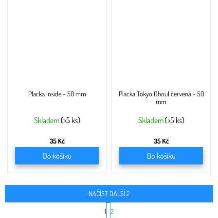
Placka Inside - 50 mm
Placka Tokyo Ghoul červená - 50
mm
Skladem
(>5 ks)
Skladem
(>5 ks)
35 Kč
35 Kč
Do košíku
Do košíku
NAČÍST DALŠÍ 2
S
1
2
t