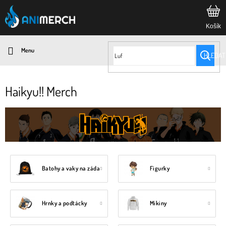
Přejít
na
obsah
HLEDAT
Haikyu!! Merch
Batohy a vaky na záda
Figurky
Hrnky a podtácky
Mikiny