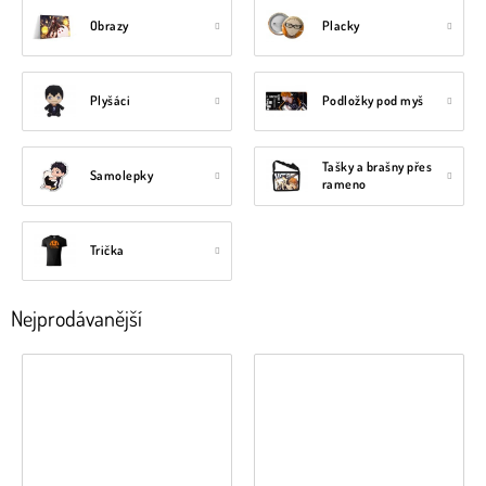
Obrazy
Placky
Plyšáci
Podložky pod myš
Tašky a brašny přes
Samolepky
rameno
Trička
Nejprodávanější