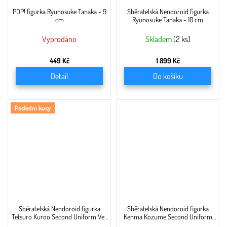
POP! figurka Ryunosuke Tanaka - 9
Sběratelská Nendoroid figurka
cm
Ryunosuke Tanaka - 10 cm
Vyprodáno
Skladem
(2 ks)
449 Kč
1 899 Kč
Detail
Do košíku
Poslední kusy
Sběratelská Nendoroid figurka
Sběratelská Nendoroid figurka
Tetsuro Kuroo Second Uniform Ver.
Kenma Kozume Second Uniform
- 10 cm
Ver. - 10 cm