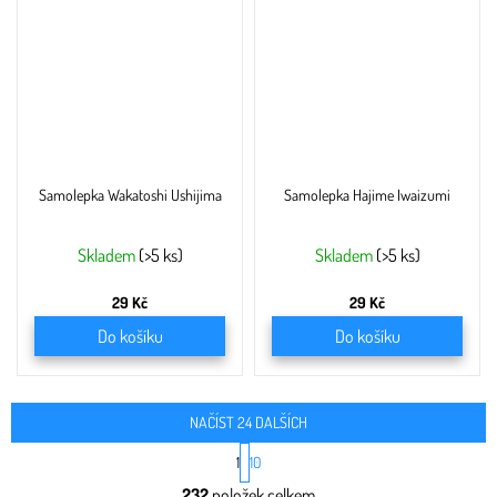
Samolepka Wakatoshi Ushijima
Samolepka Hajime Iwaizumi
Skladem
(>5 ks)
Skladem
(>5 ks)
29 Kč
29 Kč
Do košíku
Do košíku
NAČÍST 24 DALŠÍCH
S
1
10
t
O
r
232
položek celkem