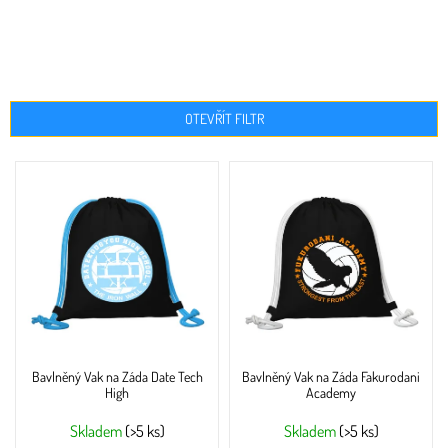
OTEVŘÍT FILTR
V
ý
p
i
s
p
r
o
d
u
Bavlněný Vak na Záda Date Tech
Bavlněný Vak na Záda Fakurodani
k
High
Academy
t
ů
Skladem
(>5 ks)
Skladem
(>5 ks)