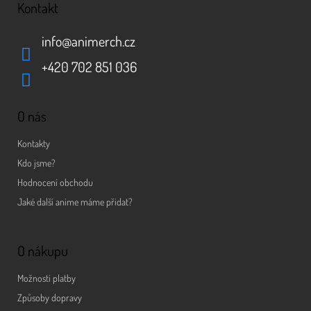
Kontakt
info
@
animerch.cz
+420 702 851 036
O nás
Kontakty
Kdo jsme?
Hodnocení obchodu
Jaké další anime máme přidat?
O nákupu
Možnosti platby
Způsoby dopravy