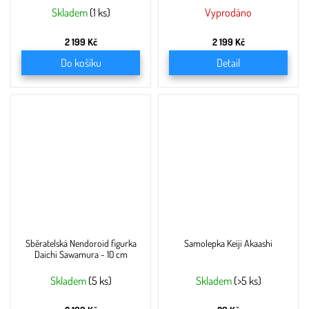
Skladem
(1 ks)
Vyprodáno
2 199 Kč
2 199 Kč
Do košíku
Detail
Sběratelská Nendoroid figurka
Samolepka Keiji Akaashi
Daichi Sawamura - 10 cm
Skladem
(5 ks)
Skladem
(>5 ks)