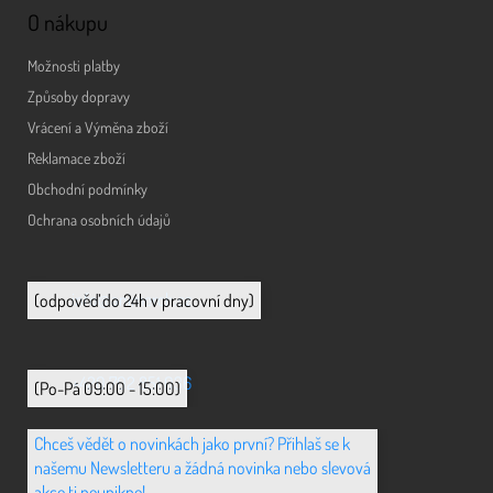
O nákupu
Možnosti platby
Způsoby dopravy
Vrácení a Výměna zboží
Reklamace zboží
Obchodní podmínky
Ochrana osobních údajů
info@animerch.cz
(odpověď do 24h v pracovní dny)
+420 702 851 036
(Po-Pá 09:00 - 15:00)
Chceš vědět o novinkách jako první? Přihlaš se k
našemu Newsletteru a žádná novinka nebo slevová
akce ti neunikne!