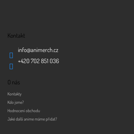
Kontakt
info
@
animerch.cz
+420 702 851 036
O nás
Kontakty
Kdo jsme?
Hodnocení obchodu
Jaké další anime máme přidat?