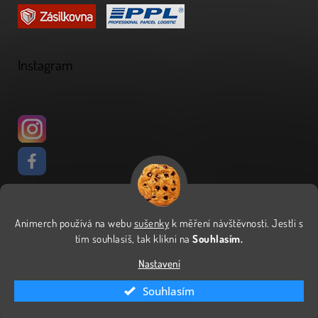
Instagram
Animerch používá na webu
sušenky
k měření návštěvnosti
.
Jestli s
Vytvořil Shoptet
tím souhlasíš, tak klikni na
Souhlasím.
Nastavení
Copyright 2026
Animerch
. Všechna práva vyhrazena.
Upravit
Souhlasím
nastavení cookies