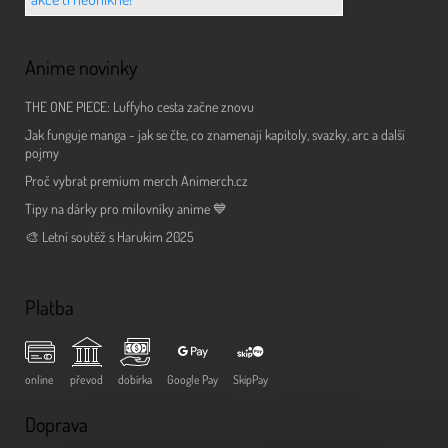
Anime novinky
THE ONE PIECE: Luffyho cesta začne znovu
Jak funguje manga - jak se čte, co znamenají kapitoly, svazky, arc a další
pojmy
Proč vybrat premium merch Animerch.cz
Tipy na dárky pro milovníky anime 💙
🎨 Letní soutěž s Harukim 2025
Platba
online
převod
dobírka
Google Pay
SkipPay
Doprava