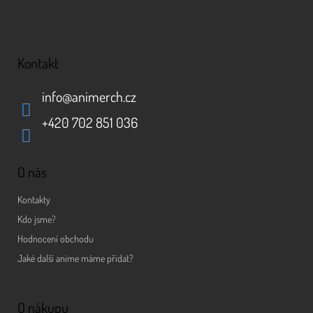
Kontakt
info
@
animerch.cz
+420 702 851 036
O nás
Kontakty
Kdo jsme?
Hodnocení obchodu
Jaké další anime máme přidat?
O nákupu