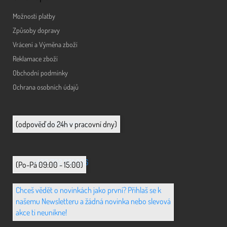
Možnosti platby
Způsoby dopravy
Vrácení a Výměna zboží
Reklamace zboží
Obchodní podmínky
Ochrana osobních údajů
info@animerch.cz
(odpověď do 24h v pracovní dny)
+420 702 851 036
(Po-Pá 09:00 - 15:00)
Chceš vědět o novinkách jako první? Přihlaš se k
našemu Newsletteru a žádná novinka nebo slevová
akce ti neunikne!