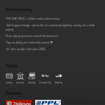
Anime novinky
THE ONE PIECE: Luffyho cesta začne znovu
Jak funguje manga - jak se čte, co znamenají kapitoly, svazky, arc a další
pojmy
Proč vybrat premium merch Animerch.cz
Tipy na dárky pro milovníky anime 💙
🎨 Letní soutěž s Harukim 2025
Platba
online
převod
dobírka
Google Pay
SkipPay
Doprava