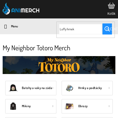
Přejít
na
obsah
HLEDAT
My Neighbor Totoro Merch
Batohy a vaky na záda
Hrnky a podtácky
Mikiny
Obrazy