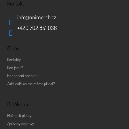
Kontakt
info
@
animerch.cz
+420 702 851 036
O nás
Kontakty
Kdo jsme?
Hodnocení obchodu
Jaké další anime máme přidat?
O nákupu
Možnosti platby
Způsoby dopravy