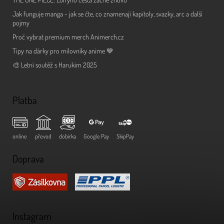
Jak funguje manga - jak se čte, co znamenají kapitoly, svazky, arc a další
pojmy
Proč vybrat premium merch Animerch.cz
Tipy na dárky pro milovníky anime 💙
🎨 Letní soutěž s Harukim 2025
Platba
online
převod
dobírka
Google Pay
SkipPay
Doprava
Instagram