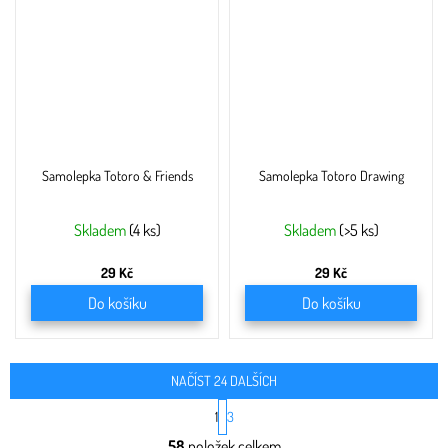
Samolepka Totoro & Friends
Samolepka Totoro Drawing
Skladem
(4 ks)
Skladem
(>5 ks)
29 Kč
29 Kč
Do košíku
Do košíku
NAČÍST 24 DALŠÍCH
S
1
3
t
O
r
58
položek celkem