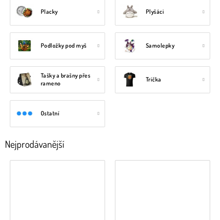
Placky
Plyšáci
Podložky pod myš
Samolepky
Tašky a brašny přes
Trička
rameno
Ostatní
Nejprodávanější