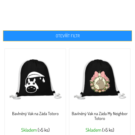
OTEVŘÍT FILTR
V
ý
p
i
s
p
r
o
d
u
Bavlněný Vak na Záda Totoro
Bavlněný Vak na Záda My Neighbor
k
Totoro
t
ů
Skladem
(>5 ks)
Skladem
(>5 ks)