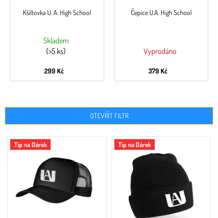
Kšiltovka U. A. High School
Čepice U.A. High School
Skladem
(>5 ks)
Vyprodáno
299 Kč
379 Kč
OTEVŘÍT FILTR
V
Tip na Dárek
Tip na Dárek
ý
p
i
s
p
r
o