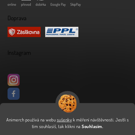
online
převod
dobírka
Google Pay
SkipPay
Doprava
Instagram
Animerch používá na webu
sušenky
k měření návštěvnosti
.
Jestli s
Vytvořil Shoptet
tím souhlasíš, tak klikni na
Souhlasím.