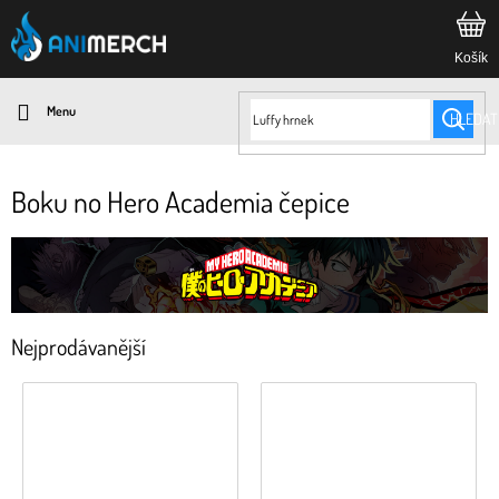
Přejít
na
obsah
HLEDAT
Boku no Hero Academia čepice
Nejprodávanější