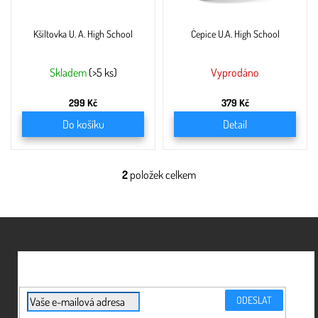
d
u
Kšiltovka U. A. High School
Čepice U.A. High School
k
t
ů
Skladem
(>5 ks)
Vyprodáno
299 Kč
379 Kč
Do košíku
Detail
2
položek celkem
O
v
l
á
Z
d
á
a
c
p
í
a
p
t
r
í
PŘIHLÁSIT
v