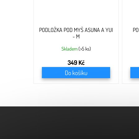
PODLOŽKA POD MYŠ ASUNA A YUI
PO
- M
Skladem
(>5 ks)
349 Kč
Do košíku
Z
á
p
a