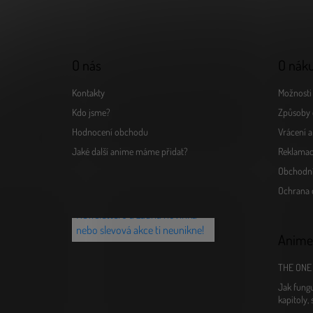
t
í
O nás
O nák
Kontakty
Možnosti 
Kdo jsme?
Způsoby 
Hodnocení obchodu
Vrácení 
Jaké další anime máme přidat?
Reklamac
Obchodn
Chceš vědět o novinkách jako
Ochrana 
první? Přihlaš se k našemu
Newsletteru a žádná novinka
nebo slevová akce ti neunikne!
Anime
THE ONE 
Jak fungu
kapitoly,