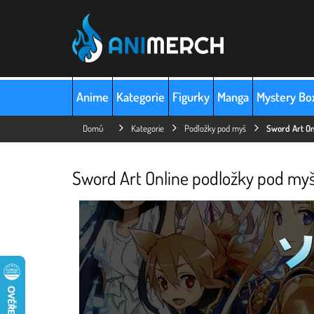
Přejít
na
obsah
Anime
Kategorie
Figurky
Manga
Mystery Bo
Domů
Kategorie
Podložky pod myš
Sword Art On
Sword Art Online podložky pod my