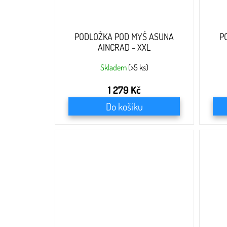
k
t
ů
PODLOŽKA POD MYŠ ASUNA
P
AINCRAD - XXL
Skladem
(>5 ks)
1 279 Kč
Do košíku