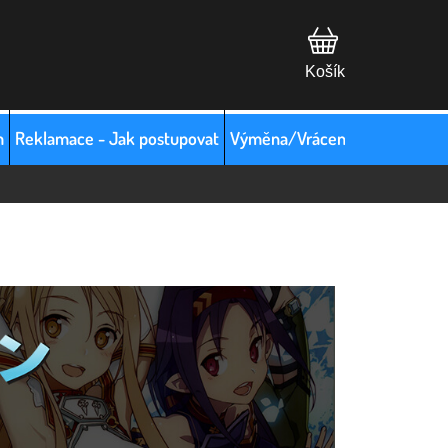
m
Reklamace - Jak postupovat
Výměna/Vrácení zboží
Hodno