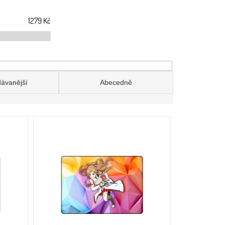
1279
Kč
dávanější
Abecedně