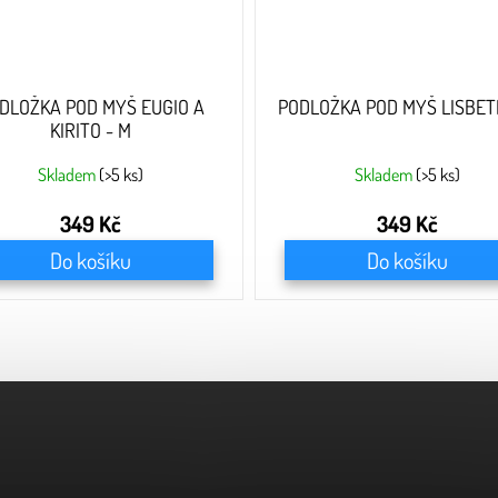
DLOŽKA POD MYŠ EUGIO A
PODLOŽKA POD MYŠ LISBET
KIRITO - M
Skladem
(>5 ks)
Skladem
(>5 ks)
349 Kč
349 Kč
Do košíku
Do košíku
O
v
l
á
d
a
c
í