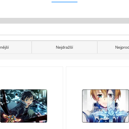
nější
Nejdražší
Nejpro