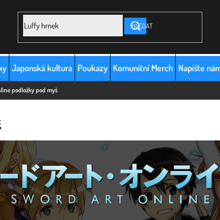
HLEDAT
xy
Japonská kultura
Poukazy
Komunitní Merch
Napište ná
line podložky pod myš
š