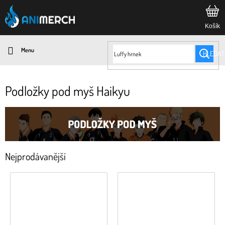
Přejít
na
obsah
HLEDAT
Podložky pod myš Haikyu
Nejprodávanější