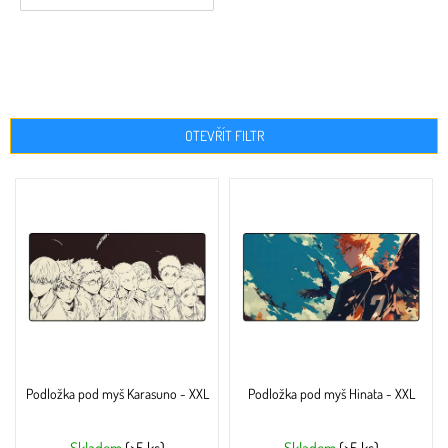
OTEVŘÍT FILTR
V
ý
p
i
s
p
r
o
d
u
Podložka pod myš Karasuno - XXL
Podložka pod myš Hinata - XXL
k
t