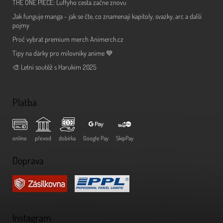
THE ONE PIECE: Luffyho cesta začne znovu
Jak funguje manga - jak se čte, co znamenají kapitoly, svazky, arc a další
pojmy
Proč vybrat premium merch Animerch.cz
Tipy na dárky pro milovníky anime 💙
🎨 Letní soutěž s Harukim 2025
Platba
online
převod
dobírka
Google Pay
SkipPay
Doprava
Instagram