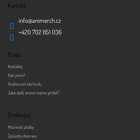
Kontakt
info
@
animerch.cz
+420 702 851 036
O nás
Kontakty
Kdo jsme?
Hodnocení obchodu
Jaké další anime máme přidat?
O nákupu
Možnosti platby
Způsoby dopravy