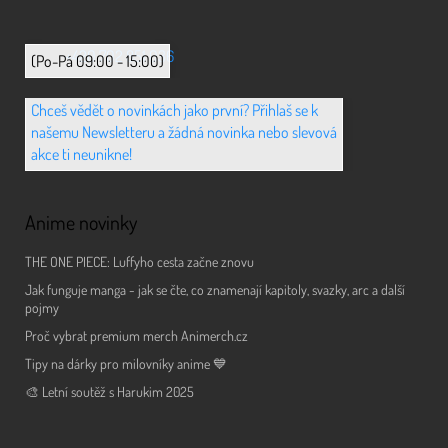
+420 702 851 036
(Po-Pá 09:00 - 15:00)
Chceš vědět o novinkách jako první? Přihlaš se k
našemu Newsletteru a žádná novinka nebo slevová
akce ti neunikne!
Anime novinky
THE ONE PIECE: Luffyho cesta začne znovu
Jak funguje manga - jak se čte, co znamenají kapitoly, svazky, arc a další
pojmy
Proč vybrat premium merch Animerch.cz
Tipy na dárky pro milovníky anime 💙
🎨 Letní soutěž s Harukim 2025