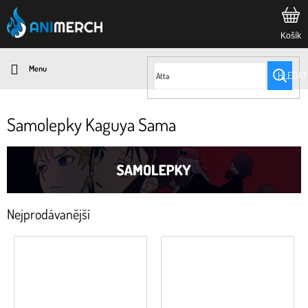
Přejít
na
obsah
HLEDAT
Samolepky Kaguya Sama
Nejprodávanější