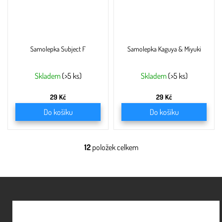
Samolepka Subject F
Samolepka Kaguya & Miyuki
Skladem
(>5 ks)
Skladem
(>5 ks)
29 Kč
29 Kč
Do košíku
Do košíku
12
položek celkem
O
v
l
á
Z
d
á
a
c
p
í
a