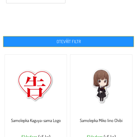
OTEVŘÍT FILTR
V
ý
p
i
s
p
r
o
d
u
Samolepka Kaguya-sama Logo
Samolepka Miko Iino Chibi
k
t