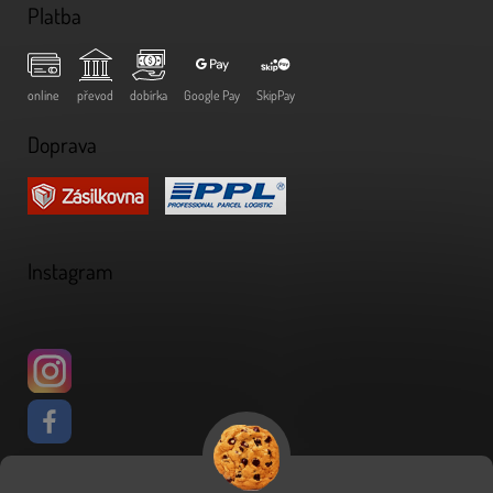
Platba
online
převod
dobírka
Google Pay
SkipPay
Doprava
Instagram