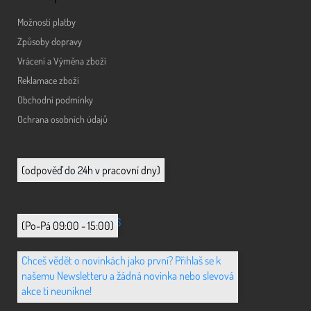
Možnosti platby
Způsoby dopravy
Vrácení a Výměna zboží
Reklamace zboží
Obchodní podmínky
Ochrana osobních údajů
info@animerch.cz
(odpověď do 24h v pracovní dny)
+420 702 851 036
(Po-Pá 09:00 - 15:00)
Chceš vědět o novinkách jako první? Přihlaš se k
našemu Newsletteru a žádná novinka nebo slevová
akce ti neunikne!