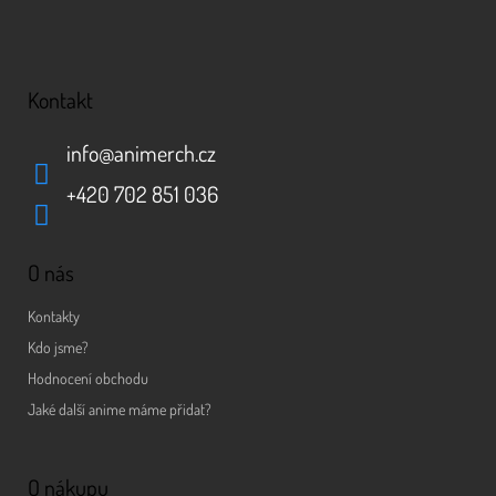
Kontakt
info
@
animerch.cz
+420 702 851 036
O nás
Kontakty
Kdo jsme?
Hodnocení obchodu
Jaké další anime máme přidat?
O nákupu