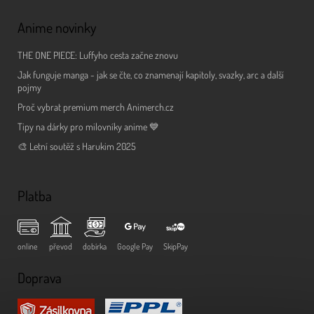
Anime novinky
THE ONE PIECE: Luffyho cesta začne znovu
Jak funguje manga - jak se čte, co znamenají kapitoly, svazky, arc a další
pojmy
Proč vybrat premium merch Animerch.cz
Tipy na dárky pro milovníky anime 💙
🎨 Letní soutěž s Harukim 2025
Platba
online
převod
dobírka
Google Pay
SkipPay
Doprava