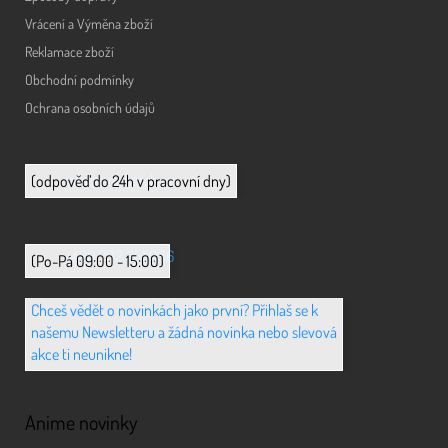
Vrácení a Výměna zboží
Reklamace zboží
Obchodní podmínky
Ochrana osobních údajů
info@animerch.cz
(odpověď do 24h v pracovní dny)
+420 702 851 036
(Po-Pá 09:00 - 15:00)
Chceš vědět o novinkách jako první? Přihlaš se k
našemu Newsletteru a žádná novinka nebo slevová
akce ti neunikne!
Anime novinky