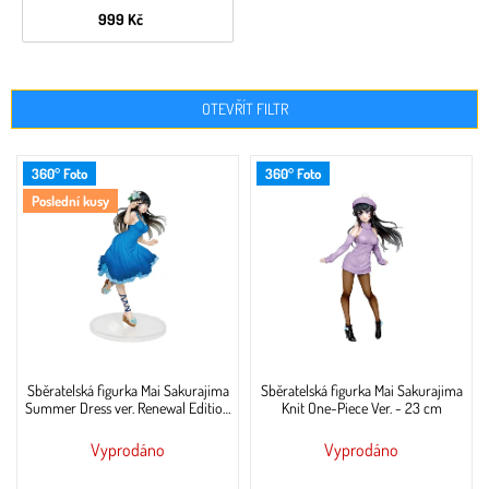
999 Kč
OTEVŘÍT FILTR
V
360° Foto
360° Foto
ý
Poslední kusy
p
i
s
p
r
o
d
u
Sběratelská figurka Mai Sakurajima
Sběratelská figurka Mai Sakurajima
k
Summer Dress ver. Renewal Edition
Knit One-Piece Ver. - 23 cm
t
- 20 cm
ů
Vyprodáno
Vyprodáno