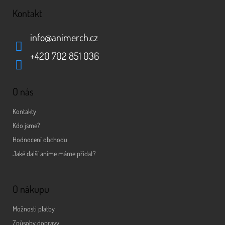
Kontakt
info
@
animerch.cz
+420 702 851 036
O nás
Kontakty
Kdo jsme?
Hodnocení obchodu
Jaké další anime máme přidat?
O nákupu
Možnosti platby
Způsoby dopravy