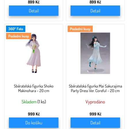
899 Kč
899 Kč
Detail
Detail
360° Foto
Poslední kusy
Poslední kusy
Sběratelská figurka Shoko
Sběratelská figurka Mai Sakurajima
Makinohara - 20 cm
Party Dress Ver. Coreful - 20 cm
Skladem
(1 ks)
Vyprodáno
999 Kč
999 Kč
Do košíku
Detail