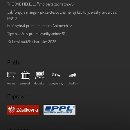
THE ONE PIECE: Luffyho cesta začne znovu
Jak funguje manga - jak se čte, co znamenají kapitoly, svazky, arc a další
pojmy
Proč vybrat premium merch Animerch.cz
Tipy na dárky pro milovníky anime 💙
🎨 Letní soutěž s Harukim 2025
Platba
online
převod
dobírka
Google Pay
SkipPay
Doprava
Instagram