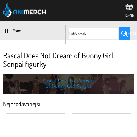
Přejít
na
obsah
HLEDAT
Rascal Does Not Dream of Bunny Girl
Senpai figurky
Nejprodávanější