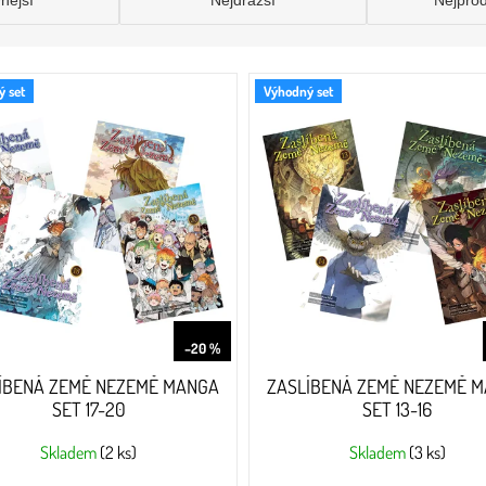
nější
Nejdražší
Nejpro
 set
Výhodný set
999 Kč
–20 %
ÍBENÁ ZEMĚ NEZEMĚ MANGA
ZASLÍBENÁ ZEMĚ NEZEMĚ 
SET 17-20
SET 13-16
Skladem
(2 ks)
Skladem
(3 ks)