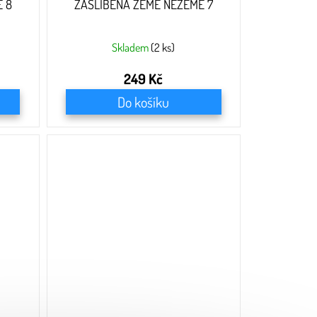
 8
ZASLÍBENÁ ZEMĚ NEZEMĚ 7
Skladem
(2 ks)
249 Kč
Do košíku