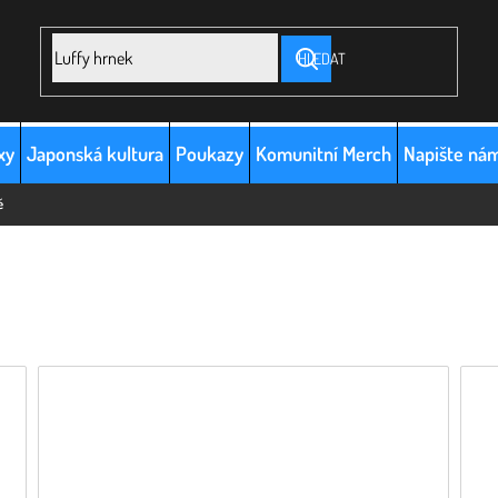
HLEDAT
xy
Japonská kultura
Poukazy
Komunitní Merch
Napište ná
ě