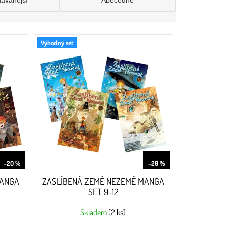
dávanější
Abecedně
Výhodný set
999 Kč
999 Kč
–20 %
–20 %
MANGA
ZASLÍBENÁ ZEMĚ NEZEMĚ MANGA
SET 9-12
Skladem
(2 ks)