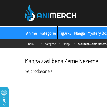
Přejít
na
obsah
Anime
Kategorie
Figurky
Manga
Mystery Bo
Domů
Kategorie
Manga
Zaslíbená Země Nezem
Manga Zaslíbená Země Nezemě
Nejprodávanější