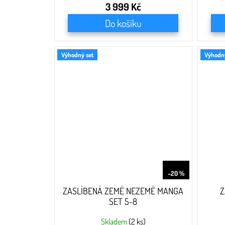
3 999 Kč
Do košíku
Výhodný set
Výhodný
999 Kč
–20 %
ZASLÍBENÁ ZEMĚ NEZEMĚ MANGA
Z
SET 5-8
Skladem
(2 ks)