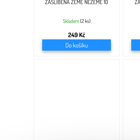
ZASLÍBENÁ ZEMĚ NEZEMĚ 10
Z
Skladem
(2 ks)
249 Kč
Do košíku