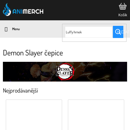
Přejít
na
obsah
HLEDAT
Demon Slayer čepice
Nejprodávanější