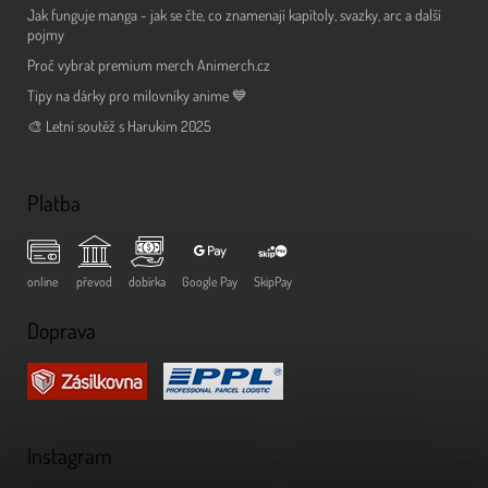
Jak funguje manga - jak se čte, co znamenají kapitoly, svazky, arc a další
pojmy
Proč vybrat premium merch Animerch.cz
Tipy na dárky pro milovníky anime 💙
🎨 Letní soutěž s Harukim 2025
Platba
online
převod
dobírka
Google Pay
SkipPay
Doprava
Instagram