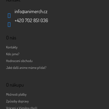
info
@
animerch.cz
+420 702 851 036
O nás
Kontakty
Kdo jsme?
Hodnocení obchodu
Jaké další anime máme přidat?
O nákupu
Možnosti platby
Způsoby dopravy
Vrácení a Výměna zboží