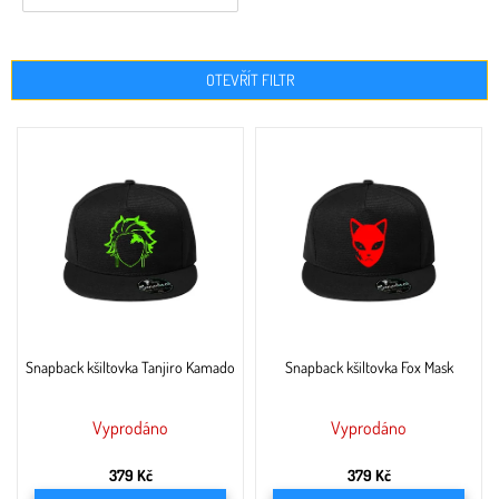
OTEVŘÍT FILTR
V
ý
p
i
s
p
r
o
d
u
Snapback kšiltovka Tanjiro Kamado
Snapback kšiltovka Fox Mask
k
t
ů
Vyprodáno
Vyprodáno
379 Kč
379 Kč