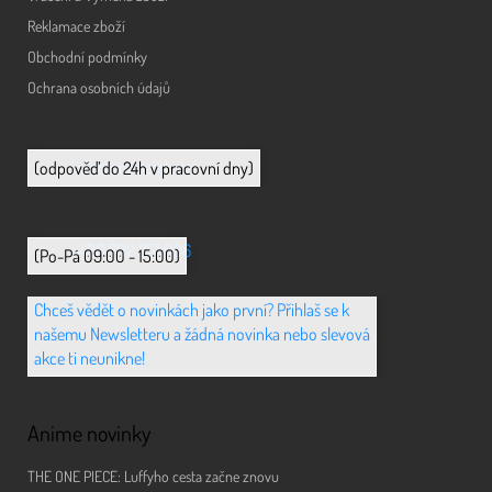
Reklamace zboží
Obchodní podmínky
Ochrana osobních údajů
info@animerch.cz
(odpověď do 24h v pracovní dny)
+420 702 851 036
(Po-Pá 09:00 - 15:00)
Chceš vědět o novinkách jako první? Přihlaš se k
našemu Newsletteru a žádná novinka nebo slevová
akce ti neunikne!
Anime novinky
THE ONE PIECE: Luffyho cesta začne znovu