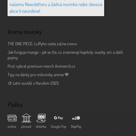
našemu Newsletteru a žádná novinka nebo slevová
akce ti neunikne!
Anime novinky
THE ONE PIECE: Luffyho cesta začne znovu
Jak funguje manga - jak se čte, co znamenají kapitoly, svazky, arc a další
pojmy
Proč vybrat premium merch Animerch.cz
Tipy na dárky pro milovníky anime 💙
🎨 Letní soutěž s Harukim 2025
Platba
online
převod
dobírka
Google Pay
SkipPay