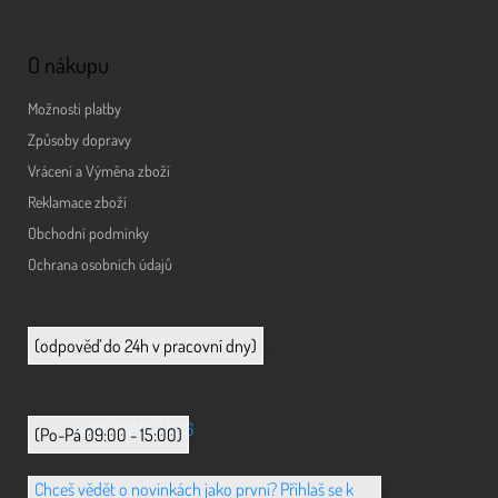
O nákupu
Možnosti platby
Způsoby dopravy
Vrácení a Výměna zboží
Reklamace zboží
Obchodní podmínky
Ochrana osobních údajů
info@animerch.cz
(odpověď do 24h v pracovní dny)
+420 702 851 036
(Po-Pá 09:00 - 15:00)
Chceš vědět o novinkách jako první? Přihlaš se k