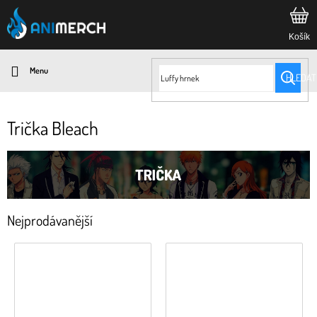
Přejít
na
obsah
HLEDAT
Trička Bleach
Nejprodávanější