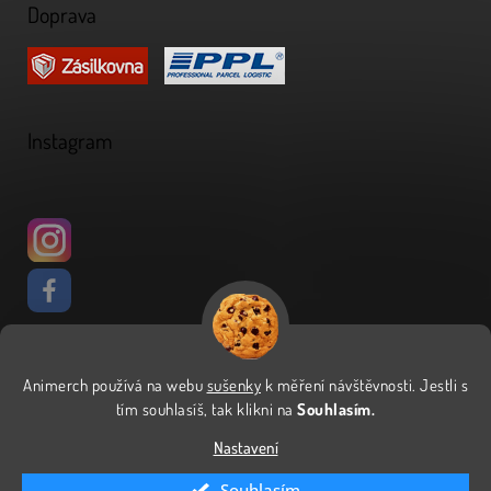
Doprava
Instagram
Animerch používá na webu
sušenky
k měření návštěvnosti
.
Jestli s
Vytvořil Shoptet
tím souhlasíš, tak klikni na
Souhlasím.
Nastavení
Copyright 2026
Animerch
. Všechna práva vyhrazena.
Upravit
Souhlasím