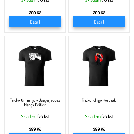
ů
Skladem
(>5 ks)
Skladem
(>5 ks)
399 Kč
399 Kč
Detail
Detail
Tričko Grimmjow Jaegerjaquez
Tričko Ichigo Kurosaki
Manga Edition
Skladem
(>5 ks)
Skladem
(>5 ks)
399 Kč
399 Kč