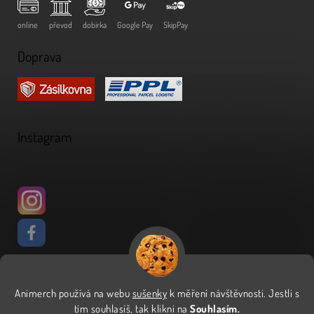
online
převod
dobírka
Google Pay
SkipPay
Doprava
Instagram
Animerch používá na webu
sušenky
k měření návštěvnosti
.
Jestli s
Vytvořil Shoptet
tím souhlasíš, tak klikni na
Souhlasím.