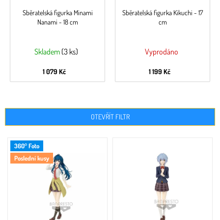
Sběratelská figurka Minami
Sběratelská figurka Kikuchi - 17
Nanami - 18 cm
cm
Skladem
(3 ks)
Vyprodáno
1 079 Kč
1 199 Kč
OTEVŘÍT FILTR
V
360° Foto
ý
Poslední kusy
p
i
s
p
r
o