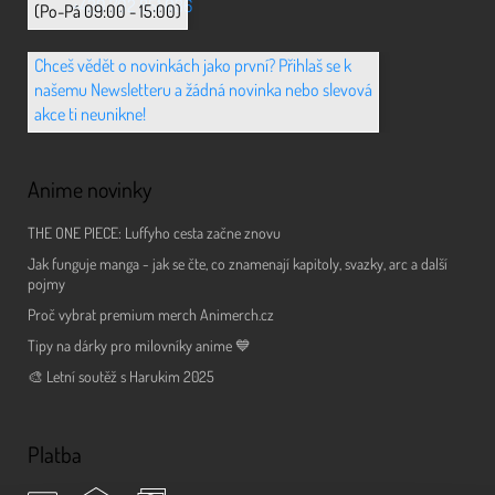
+420 702 851 036
(Po-Pá 09:00 - 15:00)
Chceš vědět o novinkách jako první? Přihlaš se k
našemu Newsletteru a žádná novinka nebo slevová
akce ti neunikne!
Anime novinky
THE ONE PIECE: Luffyho cesta začne znovu
Jak funguje manga - jak se čte, co znamenají kapitoly, svazky, arc a další
pojmy
Proč vybrat premium merch Animerch.cz
Tipy na dárky pro milovníky anime 💙
🎨 Letní soutěž s Harukim 2025
Platba