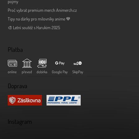
pojmy
Proč vybrat premium merch Animerch.cz
Tipy na dárky pro milovníky anime 💙
🎨 Letní soutěž s Harukim 2025
Platba
online
převod
dobírka
Google Pay
SkipPay
Doprava
Instagram