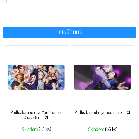
OTEVŘÍT FILTR
V
ý
p
i
s
p
r
o
d
u
Podložka pod myš Yuri!!! on Ice
Podložka pod myš Soulmates - XL
k
Characters - XL
t
ů
Skladem
(>5 ks)
Skladem
(>5 ks)