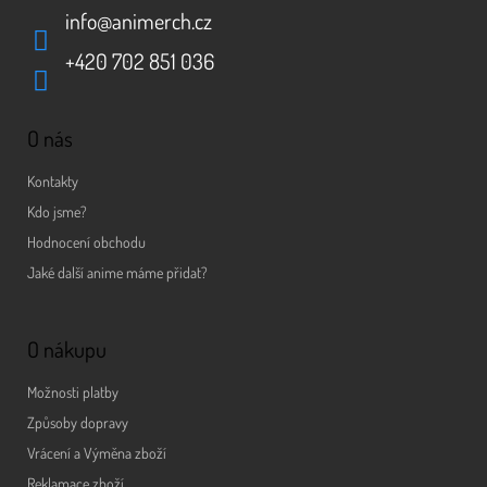
info
@
animerch.cz
+420 702 851 036
O nás
Kontakty
Kdo jsme?
Hodnocení obchodu
Jaké další anime máme přidat?
O nákupu
Možnosti platby
Způsoby dopravy
Vrácení a Výměna zboží
Reklamace zboží