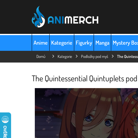
Přejít
na
obsah
Anime
Kategorie
Figurky
Manga
Mystery Bo
Domů
Kategorie
Podložky pod myš
The Quintess
The Quintessential Quintuplets po