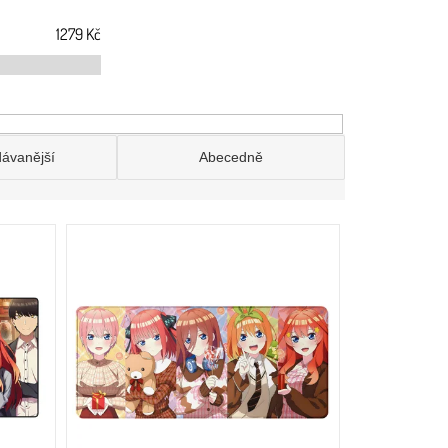
1279
Kč
dávanější
Abecedně