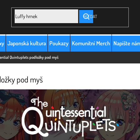
HLEDAT
xy
Japonská kultura
Poukazy
Komunitní Merch
Napište ná
ential Quintuplets podložky pod myš
dložky pod myš