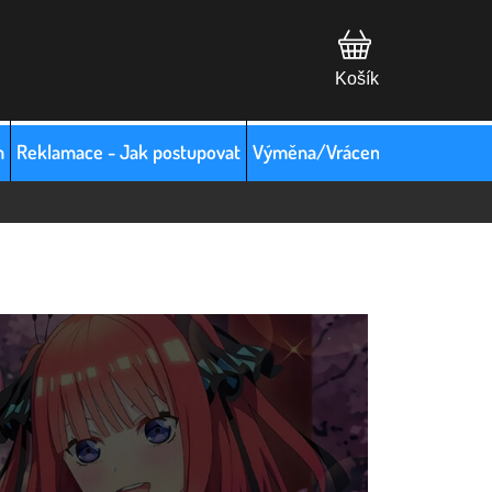
m
Reklamace - Jak postupovat
Výměna/Vrácení zboží
Hodno