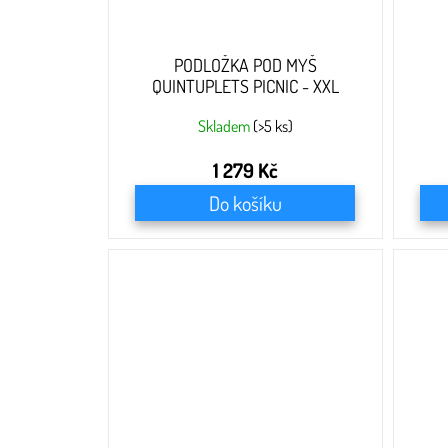
k
t
ů
PODLOŽKA POD MYŠ
QUINTUPLETS PICNIC - XXL
Skladem
(>5 ks)
1 279 Kč
Do košíku