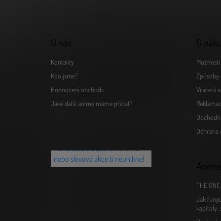
í
O nás
O nák
Kontakty
Možnosti 
Kdo jsme?
Způsoby 
Hodnocení obchodu
Vrácení 
Jaké další anime máme přidat?
Reklamac
Obchodn
Chceš vědět o novinkách jako
Ochrana 
první? Přihlaš se k našemu
Newsletteru a žádná novinka
nebo slevová akce ti neunikne!
Anime
THE ONE 
Jak fungu
kapitoly,