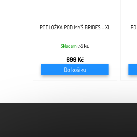
PODLOŽKA POD MYŠ BRIDES - XL
PO
Skladem
(>5 ks)
699 Kč
Do košíku
Z
á
p
a
t