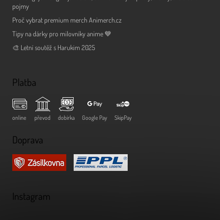
pojmy
Proč vybrat premium merch Animerch.cz
Tipy na dárky pro milovníky anime 💙
🎨 Letní soutěž s Harukim 2025
Platba
online
převod
dobírka
Google Pay
SkipPay
Doprava
Instagram