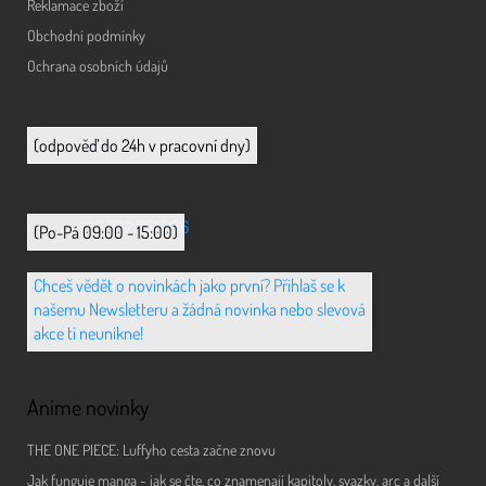
Reklamace zboží
Obchodní podmínky
Ochrana osobních údajů
info@animerch.cz
(odpověď do 24h v pracovní dny)
+420 702 851 036
(Po-Pá 09:00 - 15:00)
Chceš vědět o novinkách jako první? Přihlaš se k
našemu Newsletteru a žádná novinka nebo slevová
akce ti neunikne!
Anime novinky
THE ONE PIECE: Luffyho cesta začne znovu
Jak funguje manga - jak se čte, co znamenají kapitoly, svazky, arc a další