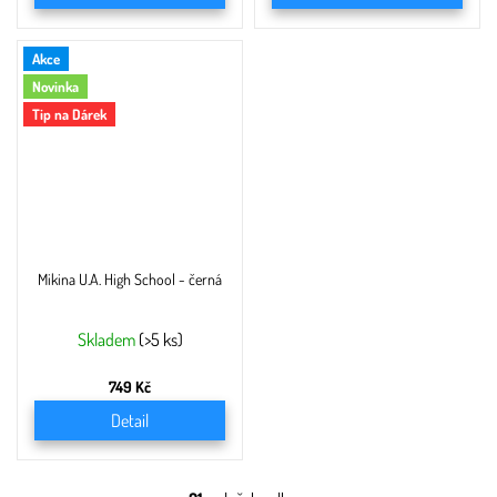
Akce
Novinka
Tip na Dárek
Mikina U.A. High School - černá
Skladem
(>5 ks)
749 Kč
Detail