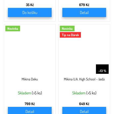
35 Kč
679 Kč
Do košíku
Detail
Novinka
Novinka
Tip na Dárek
749 Kč
–13 %
Mikina Deku
Mikina U.A. High School - šedá
Skladem
(>5 ks)
Skladem
(>5 ks)
799 Kč
649 Kč
Detail
Detail