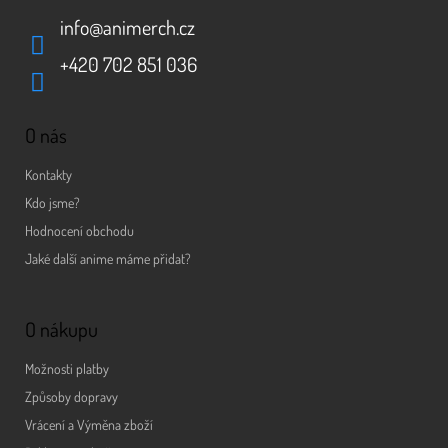
info
@
animerch.cz
+420 702 851 036
O nás
Kontakty
Kdo jsme?
Hodnocení obchodu
Jaké další anime máme přidat?
O nákupu
Možnosti platby
Způsoby dopravy
Vrácení a Výměna zboží