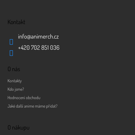
Kontakt
info
@
animerch.cz
+420 702 851 036
O nás
Kontakty
Kdo jsme?
Hodnocení obchodu
Jaké další anime máme přidat?
O nákupu