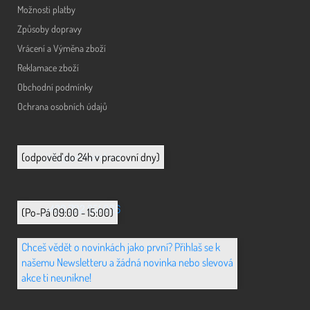
Možnosti platby
Způsoby dopravy
Vrácení a Výměna zboží
Reklamace zboží
Obchodní podmínky
Ochrana osobních údajů
info@animerch.cz
(odpověď do 24h v pracovní dny)
+420 702 851 036
(Po-Pá 09:00 - 15:00)
Chceš vědět o novinkách jako první? Přihlaš se k
našemu Newsletteru a žádná novinka nebo slevová
akce ti neunikne!