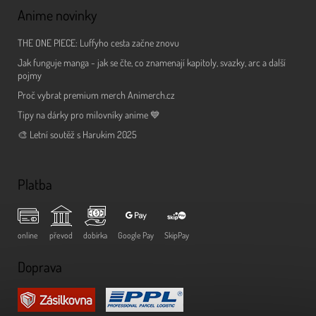
Anime novinky
THE ONE PIECE: Luffyho cesta začne znovu
Jak funguje manga - jak se čte, co znamenají kapitoly, svazky, arc a další
pojmy
Proč vybrat premium merch Animerch.cz
Tipy na dárky pro milovníky anime 💙
🎨 Letní soutěž s Harukim 2025
Platba
online
převod
dobírka
Google Pay
SkipPay
Doprava