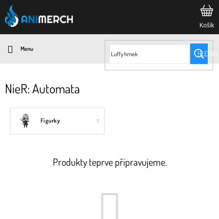
Přejít
na
obsah
HLEDAT
NieR: Automata
Figurky
Produkty teprve připravujeme.